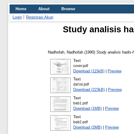
Home
About
Browse
Login
Registrasi Akun
Study analisis h
Nadhofah, Nadhofah
(1990)
Study analisis hadis
Text
cover.pdf
Download (115kB)
|
Preview
Text
daf.isi.pdf
Download (223kB)
|
Preview
Text
bab1.pdf
Download (1MB)
|
Preview
Text
bab2.pdf
Download (2MB)
|
Preview