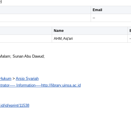
)
Email
--
Name
AHM, Asj'ari
-
 Malam; Sunan Abu Dawud;
n Hukum
>
Arsip Syariah
rator----- Information-----http://library.uinsa.ac.id
.id/id/eprint/11538