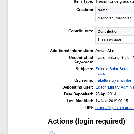
Item Type:
Thesis (Undergraduate
Creators:
Name
Nadhofah, Nadhofah
Contributors:
Contribution
Thesis advisor
Additional Information:
Asyari Ahm;
Uncontrolled
Hadis tentang Shalat
Keywords:
Subjects:
Salat
>
Salat Safar
Hadis
Divisions:
Fakultas Syariah da
Depositing User:
Editor: Library Administ
Date Deposited:
25 Apr 2014
Last Modified:
14 Nov 2019 02:15
URI:
https://digilib.uinsa.ac
Actions (login required)