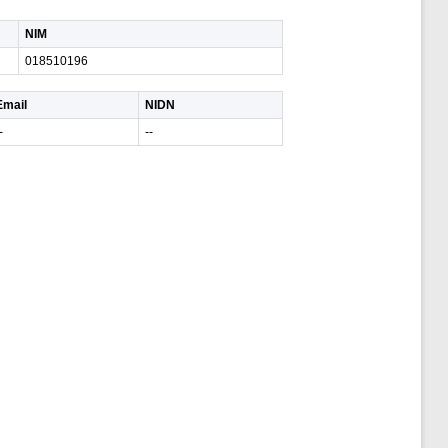
NIM
018510196
Email
NIDN
-
--