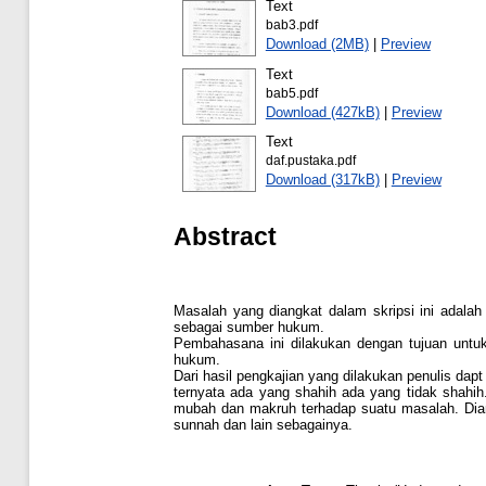
Text
bab3.pdf
Download (2MB)
|
Preview
Text
bab5.pdf
Download (427kB)
|
Preview
Text
daf.pustaka.pdf
Download (317kB)
|
Preview
Abstract
Masalah yang diangkat dalam skripsi ini adala
sebagai sumber hukum.
Pembahasana ini dilakukan dengan tujuan untu
hukum.
Dari hasil pengkajian yang dilakukan penulis dap
ternyata ada yang shahih ada yang tidak shahi
mubah dan makruh terhadap suatu masalah. Diant
sunnah dan lain sebagainya.