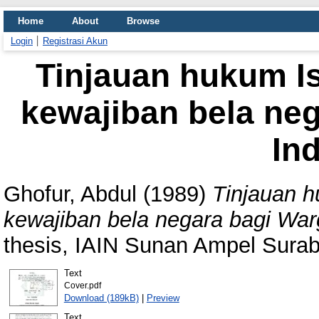
Home
About
Browse
Login
Registrasi Akun
Tinjauan hukum I
kewajiban bela ne
In
Ghofur, Abdul
(1989)
Tinjauan h
kewajiban bela negara bagi War
thesis, IAIN Sunan Ampel Sura
Text
Cover.pdf
Download (189kB)
|
Preview
Text