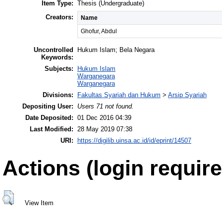
Item Type:
Thesis (Undergraduate)
Creators:
Name
Ghofur, Abdul
Uncontrolled
Hukum Islam; Bela Negara
Keywords:
Subjects:
Hukum Islam
Warganegara
Warganegara
Divisions:
Fakultas Syariah dan Hukum
>
Arsip Syariah
Depositing User:
Users 71 not found.
Date Deposited:
01 Dec 2016 04:39
Last Modified:
28 May 2019 07:38
URI:
https://digilib.uinsa.ac.id/id/eprint/14507
Actions (login require
View Item