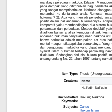
maraknya peredaran narkoba. Dilayar TV maupun 
pada dampak yang ditimbulkan bagi penderita ak
yang sangat memprihatinkan. Narkoba dianggap se
merambah ke dunia anak anak. Rumusan masala
hukuman? 2). Apa yang menjadi penyebab ancaman
positif dalam hal ancaman hukumannya? Adapun
komparatif yaitu membandingkan dua sistem huk
persamaan dan perbedaan. Metode deduktif yait
dijadikan bahan analisa kemudian ditarik kesim
ancaman hukuman penyalahgunaan narkoba untuk 
bahwa narkotika adalah merupakan zat atau ba
mental maupun sikap/prilaku pemakainya. Yang m
dari penggunaan narkotika yang dapat menganca
syari'at islam hukuman terhadap penyalahgunaan
dilakukan. Sedangkan dari sisi hukum positif,
undang undang No. 22 tahun 1997 tentang narkoti
Item Type:
Thesis (Undergraduate
Creators:
Name
Nafi'udin, Nafi'udin
Uncontrolled
Hukum; Narkoba
Keywords:
Subjects:
Candu
Hukum Islam