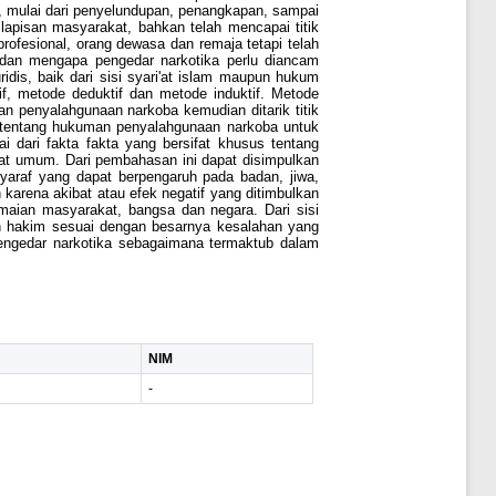
, mulai dari penyelundupan, penangkapan, sampai
lapisan masyarakat, bahkan telah mencapai titik
rofesional, orang dewasa dan remaja tetapi telah
dan mengapa pengedar narkotika perlu diancam
dis, baik dari sisi syari'at islam maupun hukum
, metode deduktif dan metode induktif. Metode
 penyalahgunaan narkoba kemudian ditarik titik
m tentang hukuman penyalahgunaan narkoba untuk
i dari fakta fakta yang bersifat khusus tentang
at umum. Dari pembahasan ini dapat disimpulkan
araf yang dapat berpengaruh pada badan, jiwa,
arena akibat atau efek negatif yang ditimbulkan
aian masyarakat, bangsa dan negara. Dari sisi
leh hakim sesuai dengan besarnya kesalahan yang
pengedar narkotika sebagaimana termaktub dalam
NIM
-