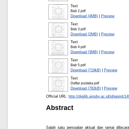
Text
Bab 2.pdf
Download (4MB)
|
Preview
Text
Bab 3.pdf
Download (2MB)
|
Preview
Text
Bab 4.pdf
Download (3MB)
|
Preview
Text
Bab 5.pdf
Download (719kB)
|
Preview
Text
Daftar pustaka.pdf
Download (782kB)
|
Preview
Official URL:
http://digilib.uinsby.ac.id/id/eprint/1
Abstract
Salah satu persoalan aktual dan ramai dibicar