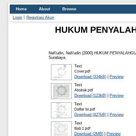
Home
About
Browse
Login
Registrasi Akun
HUKUM PENYALAH
Nafi'udin, Nafi'udin
(2000)
HUKUM PENYALAHGUN
Surabaya.
Text
Cover.pdf
Download (334kB)
|
Preview
Text
Abstrak.pdf
Download (123kB)
|
Preview
Text
Daftar Isi.pdf
Download (427kB)
|
Preview
Text
Bab 1.pdf
Download (2MB)
|
Preview