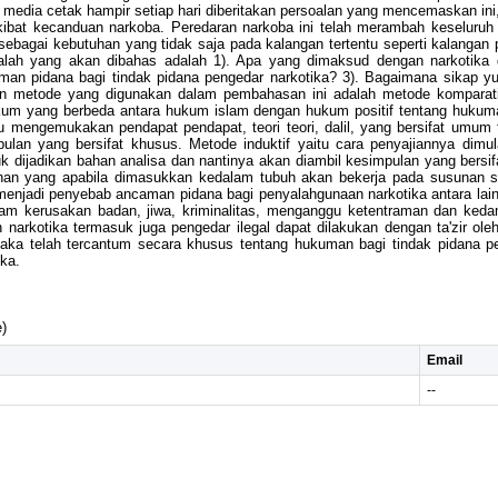
media cetak hampir setiap hari diberitakan persoalan yang mencemaskan ini
ibat kecanduan narkoba. Peredaran narkoba ini telah merambah keseluruh 
bagai kebutuhan yang tidak saja pada kalangan tertentu seperti kalangan p
h yang akan dibahas adalah 1). Apa yang dimaksud dengan narkotika 
 pidana bagi tindak pidana pengedar narkotika? 3). Bagaimana sikap yuri
 metode yang digunakan dalam pembahasan ini adalah metode komparatif
um yang berbeda antara hukum islam dengan hukum positif tentang hukuman
u mengemukakan pendapat pendapat, teori teori, dalil, yang bersifat umu
pulan yang bersifat khusus. Metode induktif yaitu cara penyajiannya dimula
dijadikan bahan analisa dan nantinya akan diambil kesimpulan yang bersif
han yang apabila dimasukkan kedalam tubuh akan bekerja pada susunan sy
enjadi penyebab ancaman pidana bagi penyalahgunaan narkotika antara lain k
m kerusakan badan, jiwa, kriminalitas, menganggu ketentraman dan kedam
 narkotika termasuk juga pengedar ilegal dapat dilakukan dengan ta'zir o
 maka telah tercantum secara khusus tentang hukuman bagi tindak pidana 
ka.
)
Email
--