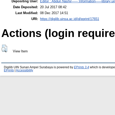
Depositing User:
Editor : Abdun Nashir------ Information------library.u
Date Deposited:
20 Jul 2017 08:42
Last Modified:
08 Dec 2017 14:51
URI:
https://digilib.uinsa.ac.id/id/eprint/17651
Actions (login require
View Item
Digilib UIN Sunan Ampel Surabaya is powered by
EPrints 3.4
which is develope
EPrints
|
Accessibility