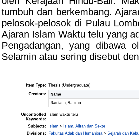
oleh Kerajaan Hindu-Bali. Ma
tumbuh dan berkembang. Ajaran
pelosok-pelosok di Pulau Lomb
Ajaran Islam Waktu telu yang a
Pengadangan, yang dibawa ol
Selamin atau sering disebut de
Item Type:
Thesis (Undergraduate)
Creators:
Name
Samiana, Ramlan
Uncontrolled
Islam waktu telu
Keywords:
Subjects:
Islam
>
Islam, Aliran dan Sekte
Divisions:
Fakultas Adab dan Humaniora
>
Sejarah dan Keb