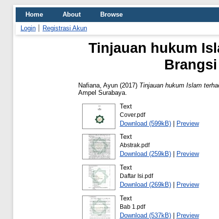
Home
About
Browse
Login
Registrasi Akun
Tinjauan hukum Is
Brangsi
Nafiana, Ayun
(2017)
Tinjauan hukum Islam terh
Ampel Surabaya.
Text
Cover.pdf
Download (599kB)
|
Preview
Text
Abstrak.pdf
Download (259kB)
|
Preview
Text
Daftar Isi.pdf
Download (269kB)
|
Preview
Text
Bab 1.pdf
Download (537kB)
|
Preview