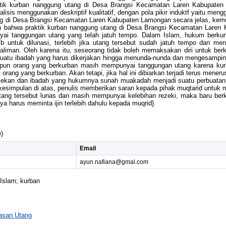
tik kurban nanggung utang di Desa Brangsi Kecamatan Laren Kabupaten 
sis menggunakan deskriptif kualitatif, dengan pola pikir induktf yaitu men
ng di Desa Brangsi Kecamatan Laren Kabupaten Lamongan secara jelas, kemud
an bahwa praktik kurban nanggung utang di Desa Brangsi Kecamatan Laren
yai tanggungan utang yang telah jatuh tempo. Dalam Islam, hukum berk
 untuk dilunasi, terlebih jika utang tersebut sudah jatuh tempo dan m
iman. Oleh karena itu, seseorang tidak boleh memaksakan diri untuk ber
atu ibadah yang harus dikerjakan hingga menunda-nunda dan mengesamping
pun orang yang berkurban masih mempunyai tanggungan utang karena kur
 orang yang berkurban. Akan tetapi, jika hal ini dibiarkan terjadi terus mene
lekan dan ibadah yang hukumnya sunah muakadah menjadi suatu perbuatan 
esimpulan di atas, penulis memberikan saran kepada pihak muqtariḍ untuk m
tang tersebut lunas dan masih mempunyai kelebihan rezeki, maka baru berkur
a harus meminta ijin terlebih dahulu kepada muqrid}.
)
Email
ayun.nafiana@gmal.com
Islam; kurban
asan Utang