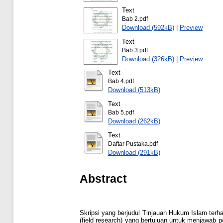
Text
Bab 2.pdf
Download (592kB)
|
Preview
Text
Bab 3.pdf
Download (326kB)
|
Preview
Text
Bab 4.pdf
Download (513kB)
Text
Bab 5.pdf
Download (262kB)
Text
Daftar Pustaka.pdf
Download (291kB)
Abstract
Skripsi yang berjudul Tinjauan Hukum Islam ter
(field research) yang bertujuan untuk menjawab