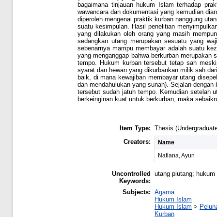
bagaimana tinjauan hukum Islam terhadap prak
wawancara dan dokumentasi yang kemudian dianali
diperoleh mengenai praktik kurban nanggung uta
suatu kesimpulan. Hasil penelitian menyimpulk
yang dilakukan oleh orang yang masih mempun
sedangkan utang merupakan sesuatu yang wajib
sebenarnya mampu membayar adalah suatu kezal
yang menganggap bahwa berkurban merupakan su
tempo. Hukum kurban tersebut tetap sah meski
syarat dan hewan yang dikurbankan milik sah dari
baik, di mana kewajiban membayar utang disepe
dan mendahulukan yang sunah). Sejalan dengan k
tersebut sudah jatuh tempo. Kemudian setelah u
berkeinginan kuat untuk berkurban, maka sebaikny
Item Type:
Thesis (Undergraduate
Creators:
Name
Nafiana, Ayun
Uncontrolled
utang piutang; hukum 
Keywords:
Subjects:
Agama
Hukum Islam
Hukum Islam
>
Pelun
Kurban