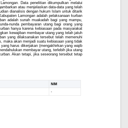
Lamongan. Data penelitian dikumpulkan melalui
ggambarkan atau menjelaskan data-data yang telah
ian dianalisis dengan hukum Islam untuk ditarik
 Kabupaten Lamongan adalah pelaksanaan kurban
urban adalah sunah muakadah bagi yang mampu,
enunda-nunda pembayaran utang bagi orang yang
kurban hanya karena kebiasaan pada masyarakat
kan kewajiban membayar utang yang telah jatuh
ban yang dilaksanakan tersebut telah memenuhi
rus, maka akan menjadi suatu kebiasaan yang tidak
yang harus dikerjakan (mengakhirkan yang wajib
endahulukan membayar utang, terlebih jika utang
ban. Akan tetapi, jika seseorang tersebut tetap
NIM
-