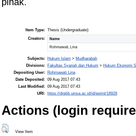
pihak.
Item Type:
Thesis (Undergraduate)
Creators:
Name
Rohmawati, Lina
Subjects:
Hukum Islam
>
Mudharabah
Divisions:
Fakultas Syariah dan Hukum
>
Hukum Ekonomi S
Depositing User:
Rohmawati Lina
Date Deposited:
09 Aug 2017 07:43
Last Modified:
09 Aug 2017 07:43
URI:
https://digilib.uinsa.ac.id/id/eprint/18928
Actions (login require
View Item