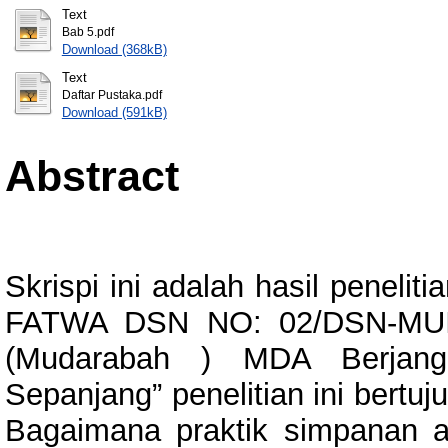
Text
Bab 5.pdf
Download (368kB)
Text
Daftar Pustaka.pdf
Download (591kB)
Abstract
Skrispi ini adalah hasil peneli
FATWA DSN NO: 02/DSN-MUI 
(Mudarabah ) MDA Berjang
Sepanjang” penelitian ini bertu
Bagaimana praktik simpanan 