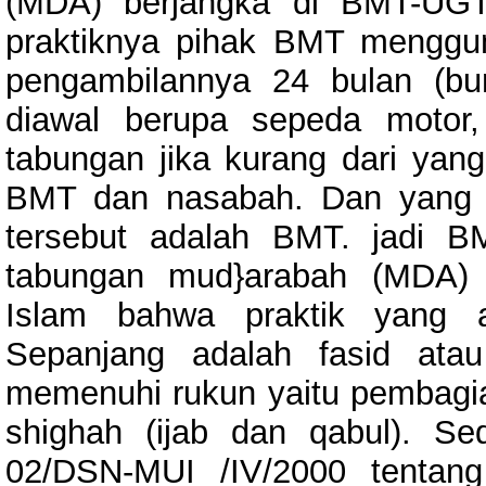
(MDA) berjangka di BMT-UGT
praktiknya pihak BMT mengg
pengambilannya 24 bulan (bu
diawal berupa sepeda motor,
tabungan jika kurang dari yang
BMT dan nasabah. Dan yang m
tersebut adalah BMT. jadi 
tabungan mud}arabah (MDA) 
Islam bahwa praktik yang 
Sepanjang adalah fasid ata
memenuhi rukun yaitu pembagia
shighah (ijab dan qabul). 
02/DSN-MUI /IV/2000 tentan