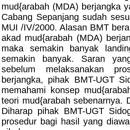
mud{arabah (MDA) berjangka ya
Cabang Sepanjang sudah ses
MUI /IV/2000. Alasan BMT bera
akad mud{arabah (MDA) berjan
maka semakin banyak landin
semakin banyak. Saran yang
sebelum melaksanakan pro
berjangka, pihak BMT-UGT Sid
memahami konsep mud{arabah
teori mud{arabah sebenarnya. D
Diharap pihak BMT-UGT Sidog
prosedur bagi hasil yang diaw