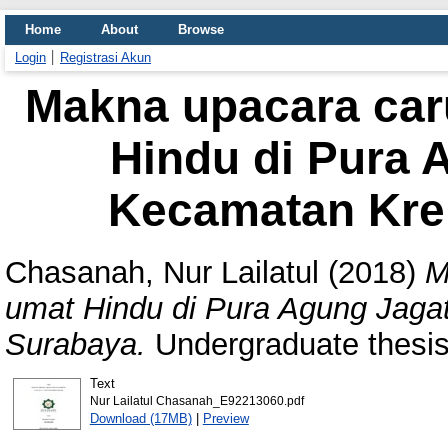
Home
About
Browse
Login
Registrasi Akun
Makna upacara car
Hindu di Pura 
Kecamatan Kr
Chasanah, Nur Lailatul
(2018)
M
umat Hindu di Pura Agung Jag
Surabaya.
Undergraduate thesi
Text
Nur Lailatul Chasanah_E92213060.pdf
Download (17MB)
|
Preview