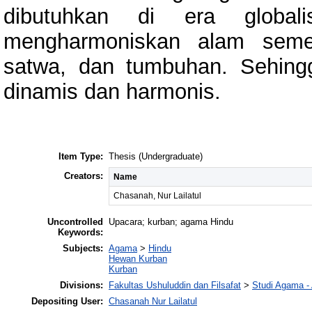
dibutuhkan di era globali
mengharmoniskan alam semes
satwa, dan tumbuhan. Sehingg
dinamis dan harmonis.
Item Type:
Thesis (Undergraduate)
Creators:
Name
Chasanah, Nur Lailatul
Uncontrolled
Upacara; kurban; agama Hindu
Keywords:
Subjects:
Agama
>
Hindu
Hewan Kurban
Kurban
Divisions:
Fakultas Ushuluddin dan Filsafat
>
Studi Agama 
Depositing User:
Chasanah Nur Lailatul