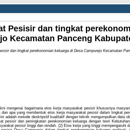
at Pesisir dan tingkat perekonom
jo Kecamatan Panceng Kabupate
esisir dan tingkat perekonomian keluarga di Desa Campurejo Kecamatan Pa
yakni mengenai bagaimana etos kerja masyarakat pesisir khususnya masyara
ga dan apa yang membentuk etos kerja masyarakat pesisir dalam tingkat p
ini adalah metode deskripstif kualitatif dengan teknik mengumpulkan data 
at pesisir dan peningkatan perekonomian keluarga dengan teori Kebutuhan 
asyarakat pesisir tinggi dan rendah. (2) Etos kerja yang tinggi mempengaruhi 
 pesisir Desa Campurejo dalam tingkat perekonomian keluarga meliputi: