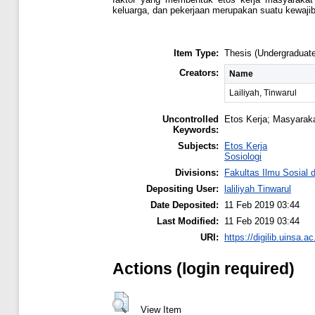
keluarga, dan pekerjaan merupakan suatu kewaji
Item Type:
Thesis (Undergraduate
Creators:
Name
Lailiyah, Tinwarul
Uncontrolled
Etos Kerja; Masyarak
Keywords:
Subjects:
Etos Kerja
Sosiologi
Divisions:
Fakultas Ilmu Sosial d
Depositing User:
laliliyah Tinwarul
Date Deposited:
11 Feb 2019 03:44
Last Modified:
11 Feb 2019 03:44
URI:
https://digilib.uinsa.ac
Actions (login required)
View Item