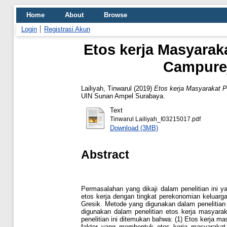
Home
About
Browse
Login
Registrasi Akun
Etos kerja Masyarak
Campure
Lailiyah, Tinwarul
(2019)
Etos kerja Masyarakat P
UIN Sunan Ampel Surabaya.
Text
Tinwarul Lailiyah_I03215017.pdf
Download (3MB)
Abstract
Permasalahan yang dikaji dalam penelitian ini 
etos kerja dengan tingkat perekonomian keluar
Gresik. Metode yang digunakan dalam penelitian 
digunakan dalam penelitian etos kerja masyarak
penelitian ini ditemukan bahwa: (1) Etos kerja m
faktor yang membentuk etos kerja masyarakat