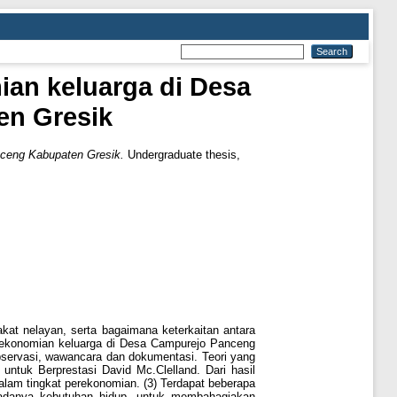
ian keluarga di Desa
n Gresik
nceng Kabupaten Gresik.
Undergraduate thesis,
kat nelayan, serta bagaimana keterkaitan antara
erekonomian keluarga di Desa Campurejo Panceng
observasi, wawancara dan dokumentasi. Teori yang
untuk Berprestasi David Mc.Clelland. Dari hasil
dalam tingkat perekonomian. (3) Terdapat beberapa
 adanya kebutuhan hidup, untuk membahagiakan