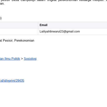
ban.
)
Email
Lailiyahtinwarul23@gmail.com
at Pesisir; Perekonomian
an Ilmu Politik
>
Sosiologi
.id/id/eprint/29435