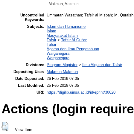
Makmun, Makmun
Uncontrolled
Ummatan Wasathan; Tafsir al Misbah; M. Quraish
Keywords:
Subjects:
Islam dan Humanisme
Islam
Masyarakat Islam
Tafsir
>
Tafsir Al Qur'an
Tafsir
Agama dan Ilmu Pengetahuan
Warganegara
Warganegara
Divisions:
Program Magister
>
Ilmu Alquran dan Tafsir
Depositing User:
Makmun Makmun
Date Deposited:
26 Feb 2019 07:05
Last Modified:
26 Feb 2019 07:05
URI:
https://digilib.uinsa.ac.id/id/eprint/30620
Actions (login require
View Item