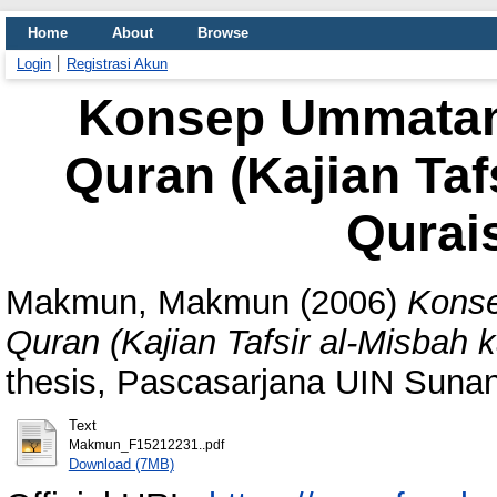
Home
About
Browse
Login
Registrasi Akun
Konsep Ummatan
Quran (Kajian Taf
Qurai
Makmun, Makmun
(2006)
Konse
Quran (Kajian Tafsir al-Misbah 
thesis, Pascasarjana UIN Suna
Text
Makmun_F15212231..pdf
Download (7MB)