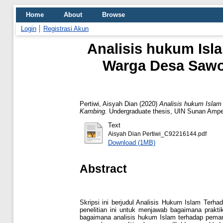
Home
About
Browse
Login
Registrasi Akun
Analisis hukum Isl
Warga Desa Sawo
Pertiwi, Aisyah Dian
(2020)
Analisis hukum Isla
Kambing.
Undergraduate thesis, UIN Sunan Ampe
Text
Aisyah Dian Pertiwi_C92216144.pdf
Download (1MB)
Abstract
Skripsi ini berjudul Analisis Hukum Islam Te
penelitian ini untuk menjawab bagaimana prak
bagaimana analisis hukum Islam terhadap peman