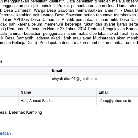
an menggunakan penelitian kualitatif. Data penelitian diperoleh melalui ob
n menggunakan pola pikir induktif. Praktik pemanfaatan lahan Desa Damarsi
k Desa Damarsih. Warga Desa Sawohan memanfaatkan lahan milik Desa Dam
Peternak kambing yaitu warga Desa Sawohan setiap tahunnya memberikan u
 ke dalam APBDes Desa Damarsih. Praktik pemanfaata lahan milik Desa Da
idak sah karena belum memenuhi beberapa rukun dan syarat Ijãrah sert
7) Peraturan Pemerintah Nomor 27 Tahun 2014 Tentang Pengelolaan Barang Mil
ada jaminan kepastian penggunaan lahan maka diperlukan akad Ijãrah (se
ntuk Desa Damarsih, adanya akad Ijãrah atau akad Mudhārabah akan mem
 dan Belanja Desa). Pendapatan desa itu akan memberikan manfaat untuk 
)
Email
aisyah.dian01@gmail.com
Name
Email
Haq, Ahmad Faishal
afhaq@yahoo.co.id
esa; Beternak Kambing
rabah