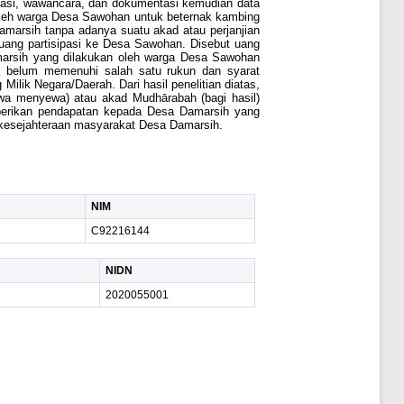
servasi, wawancara, dan dokumentasi kemudian data
h oleh warga Desa Sawohan untuk beternak kambing
arsih tanpa adanya suatu akad atau perjanjian
ang partisipasi ke Desa Sawohan. Disebut uang
marsih yang dilakukan oleh warga Desa Sawohan
a belum memenuhi salah satu rukun dan syarat
ik Negara/Daerah. Dari hasil penelitian diatas,
wa menyewa) atau akad Mudhārabah (bagi hasil)
berikan pendapatan kepada Desa Damarsih yang
kesejahteraan masyarakat Desa Damarsih.
NIM
C92216144
NIDN
2020055001