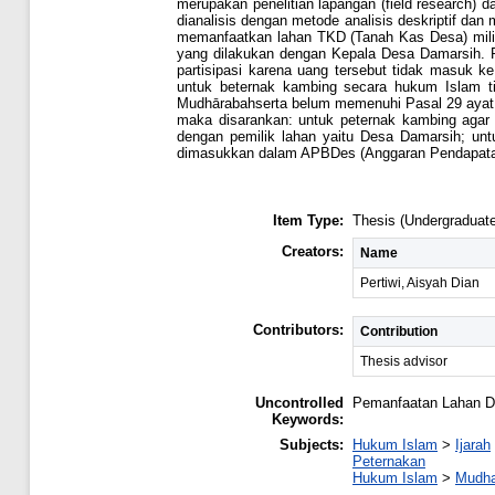
merupakan penelitian lapangan (field research) d
dianalisis dengan metode analisis deskriptif da
memanfaatkan lahan TKD (Tanah Kas Desa) mili
yang dilakukan dengan Kepala Desa Damarsih. 
partisipasi karena uang tersebut tidak masuk
untuk beternak kambing secara hukum Islam t
Mudhārabahserta belum memenuhi Pasal 29 ayat (
maka disarankan: untuk peternak kambing agar 
dengan pemilik lahan yaitu Desa Damarsih; u
dimasukkan dalam APBDes (Anggaran Pendapatan
Item Type:
Thesis (Undergraduate
Creators:
Name
Pertiwi, Aisyah Dian
Contributors:
Contribution
Thesis advisor
Uncontrolled
Pemanfaatan Lahan D
Keywords:
Subjects:
Hukum Islam
>
Ijarah
Peternakan
Hukum Islam
>
Mudha