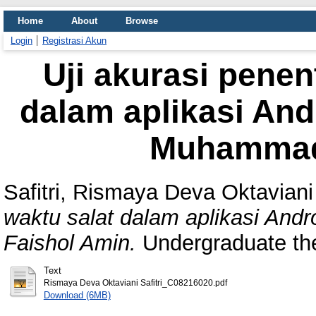
Home
About
Browse
Login
Registrasi Akun
Uji akurasi penen
dalam aplikasi And
Muhammad
Safitri, Rismaya Deva Oktaviani
waktu salat dalam aplikasi And
Faishol Amin.
Undergraduate th
Text
Rismaya Deva Oktaviani Safitri_C08216020.pdf
Download (6MB)