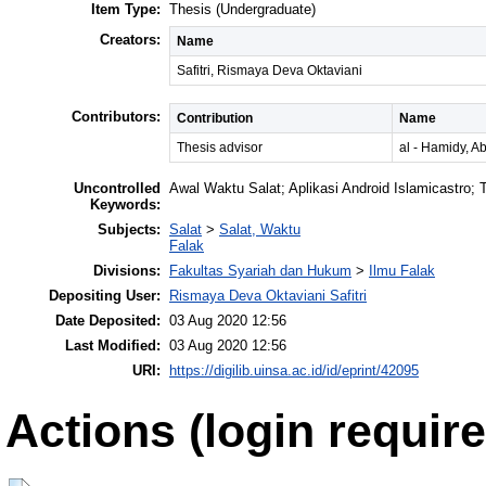
Item Type:
Thesis (Undergraduate)
Creators:
Name
Safitri, Rismaya Deva Oktaviani
Contributors:
Contribution
Name
Thesis advisor
al - Hamidy, A
Uncontrolled
Awal Waktu Salat; Aplikasi Android Islamicastro; 
Keywords:
Subjects:
Salat
>
Salat, Waktu
Falak
Divisions:
Fakultas Syariah dan Hukum
>
Ilmu Falak
Depositing User:
Rismaya Deva Oktaviani Safitri
Date Deposited:
03 Aug 2020 12:56
Last Modified:
03 Aug 2020 12:56
URI:
https://digilib.uinsa.ac.id/id/eprint/42095
Actions (login require