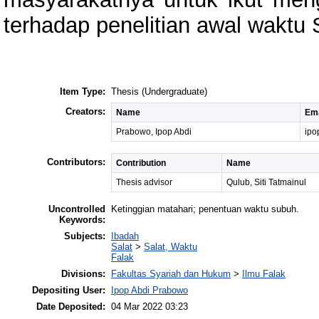
terhadap penelitian awal waktu
Item Type:
Thesis (Undergraduate)
Creators:
Name
Ema
Prabowo, Ipop Abdi
ip
Contributors:
Contribution
Name
Thesis advisor
Qulub, Siti Tatmainul
Uncontrolled
Ketinggian matahari; penentuan waktu subuh.
Keywords:
Subjects:
Ibadah
Salat
>
Salat, Waktu
Falak
Divisions:
Fakultas Syariah dan Hukum
>
Ilmu Falak
Depositing User:
Ipop Abdi Prabowo
Date Deposited:
04 Mar 2022 03:23