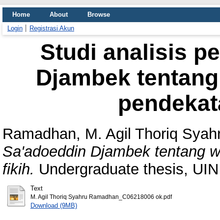
Home
About
Browse
Login
Registrasi Akun
Studi analisis p
Djambek tentang 
pendekata
Ramadhan, M. Agil Thoriq Syah
Sa'adoeddin Djambek tentang wa
fikih.
Undergraduate thesis, UI
Text
M. Agil Thoriq Syahru Ramadhan_C06218006 ok.pdf
Download (9MB)