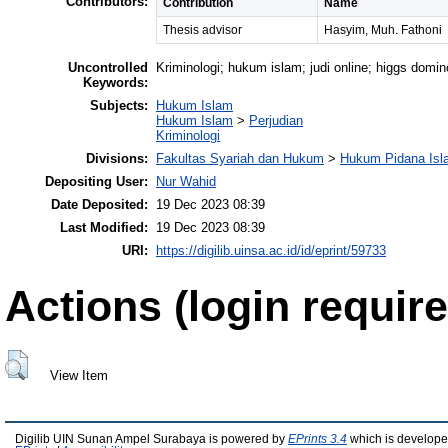
Contributors:
Contribution
Name
Thesis advisor
Hasyim, Muh. Fathoni
Uncontrolled
Kriminologi; hukum islam; judi online; higgs domin
Keywords:
Subjects:
Hukum Islam
Hukum Islam
>
Perjudian
Kriminologi
Divisions:
Fakultas Syariah dan Hukum
>
Hukum Pidana Isl
Depositing User:
Nur Wahid
Date Deposited:
19 Dec 2023 08:39
Last Modified:
19 Dec 2023 08:39
URI:
https://digilib.uinsa.ac.id/id/eprint/59733
Actions (login require
View Item
Digilib UIN Sunan Ampel Surabaya is powered by
EPrints 3.4
which is develope