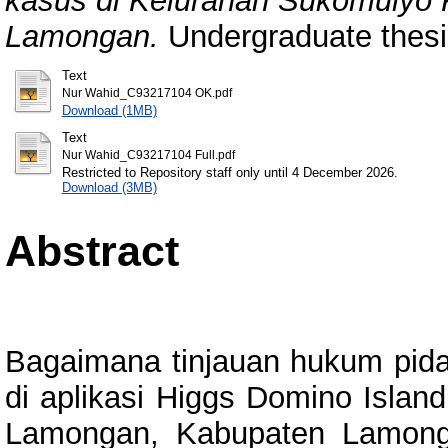
kasus di Kelurahan Sukomuly
Lamongan.
Undergraduate thes
Text
Nur Wahid_C93217104 OK.pdf
Download (1MB)
Text
Nur Wahid_C93217104 Full.pdf
Restricted to Repository staff only until 4 December 2026.
Download (3MB)
Abstract
Bagaimana tinjauan hukum pidan
di aplikasi Higgs Domino Isla
Lamongan, Kabupaten Lamongan