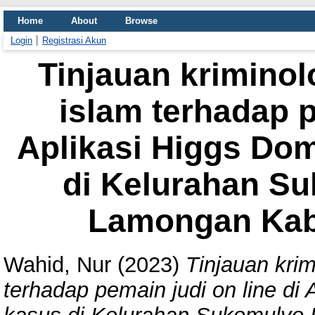
Home
About
Browse
Login
Registrasi Akun
Tinjauan krimino
islam terhadap p
Aplikasi Higgs Dom
di Kelurahan S
Lamongan Ka
Wahid, Nur
(2023)
Tinjauan kri
terhadap pemain judi on line di 