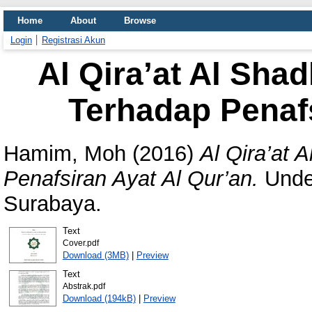
Home
About
Browse
Login
Registrasi Akun
Al Qira’at Al Sh
Terhadap Penafs
Hamim, Moh
(2016)
Al Qira’at
Penafsiran Ayat Al Qur’an.
Under
Surabaya.
Text
Cover.pdf
Download (3MB)
|
Preview
Text
Abstrak.pdf
Download (194kB)
|
Preview