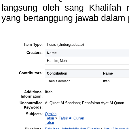
langsung oleh sang Khalifah 
yang bertanggung jawab dalam p
Item Type:
Thesis (Undergraduate)
Creators:
Name
Hamim, Moh
Contributors:
Contribution
Name
Thesis advisor
Iffah
Additional
Iffah
Information:
Uncontrolled
Al Qiraat Al Shadhah; Penafsiran Ayat Al Quran
Keywords:
Subjects:
Qira'ah
Tafsir
>
Tafsir Al Qur'an
Tafsir