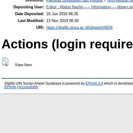
Divisions:
Fakultas Ushuluddin dan Filsafat
>
Ilmu Alquran d
Depositing User:
Editor : Abdun Nashir------ Information------library.u
Date Deposited:
16 Jun 2016 06:35
Last Modified:
13 Nov 2019 06:30
URI:
https://digilib.uinsa.ac.id/id/eprint/6834
Actions (login require
View Item
Digilib UIN Sunan Ampel Surabaya is powered by
EPrints 3.4
which is develope
EPrints
|
Accessibility