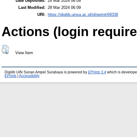
Date Deposited:
28 Mar 2024 06:09
Last Modified:
28 Mar 2024 06:09
URI:
https://digilib.uinsa.ac.id/id/eprint/69338
Actions (login require
View Item
Digilib UIN Sunan Ampel Surabaya is powered by
EPrints 3.4
which is develope
EPrints
|
Accessibility