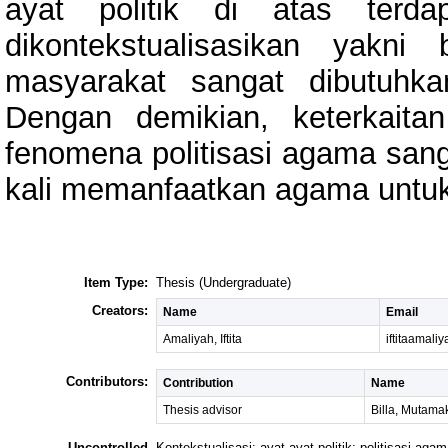
ayat politik di atas terd
dikontekstualisasikan yakn
masyarakat sangat dibutuhk
Dengan demikian, keterkait
fenomena politisasi agama sanga
kali memanfaatkan agama untuk
Item Type:
Thesis (Undergraduate)
Creators:
Name
Email
Amaliyah, Iftita
iftitaamal
Contributors:
Contribution
Name
Thesis advisor
Billa, Mutama
Uncontrolled
Kontekstualisasi; ayat-ayat politik; politisasi aga