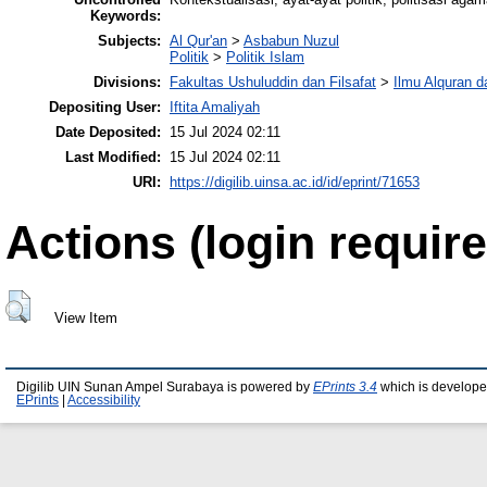
Keywords:
Subjects:
Al Qur'an
>
Asbabun Nuzul
Politik
>
Politik Islam
Divisions:
Fakultas Ushuluddin dan Filsafat
>
Ilmu Alquran d
Depositing User:
Iftita Amaliyah
Date Deposited:
15 Jul 2024 02:11
Last Modified:
15 Jul 2024 02:11
URI:
https://digilib.uinsa.ac.id/id/eprint/71653
Actions (login require
View Item
Digilib UIN Sunan Ampel Surabaya is powered by
EPrints 3.4
which is develope
EPrints
|
Accessibility