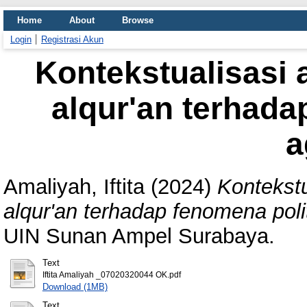
Home
About
Browse
Login
Registrasi Akun
Kontekstualisasi a
alqur'an terhada
a
Amaliyah, Iftita
(2024)
Kontekstu
alqur'an terhadap fenomena poli
UIN Sunan Ampel Surabaya.
Text
Iftita Amaliyah _07020320044 OK.pdf
Download (1MB)
Text