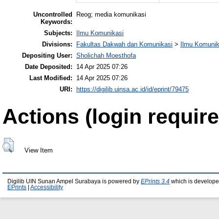
Uncontrolled
Reog; media komunikasi
Keywords:
Subjects:
Ilmu Komunikasi
Divisions:
Fakultas Dakwah dan Komunikasi
>
Ilmu Komunik
Depositing User:
Sholichah Moesthofa
Date Deposited:
14 Apr 2025 07:26
Last Modified:
14 Apr 2025 07:26
URI:
https://digilib.uinsa.ac.id/id/eprint/79475
Actions (login require
View Item
Digilib UIN Sunan Ampel Surabaya is powered by
EPrints 3.4
which is develope
EPrints
|
Accessibility