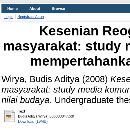
Home
About
Browse
Login
Registrasi Akun
Kesenian Re
masyarakat: study 
mempertahankan
Wirya, Budis Aditya
(2008)
Kese
masyarakat: study media komun
nilai budaya.
Undergraduate the
Text
Budis Aditya Wirya_B06303047.pdf
Download (19MB)