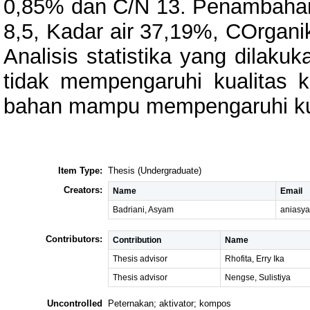
0,85% dan C/N 13. Penambahan 
8,5, Kadar air 37,19%, COrgani
Analisis statistika yang dilaku
tidak mempengaruhi kualitas
bahan mampu mempengaruhi ku
Item Type:
Thesis (Undergraduate)
Creators:
Name
Email
Badriani, Asyam
aniasy
Contributors:
Contribution
Name
Thesis advisor
Rhofita, Erry Ika
Thesis advisor
Nengse, Sulistiya
Uncontrolled
Peternakan; aktivator; kompos