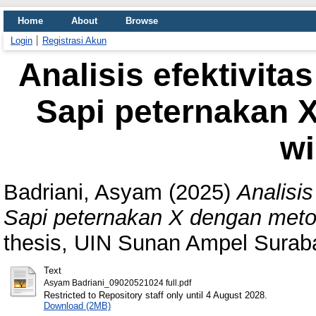
Home
About
Browse
Login
Registrasi Akun
Analisis efektivit
Sapi peternakan 
w
Badriani, Asyam
(2025)
Analisi
Sapi peternakan X dengan meto
thesis, UIN Sunan Ampel Surab
Text
Asyam Badriani_09020521024 full.pdf
Restricted to Repository staff only until 4 August 2028.
Download (2MB)