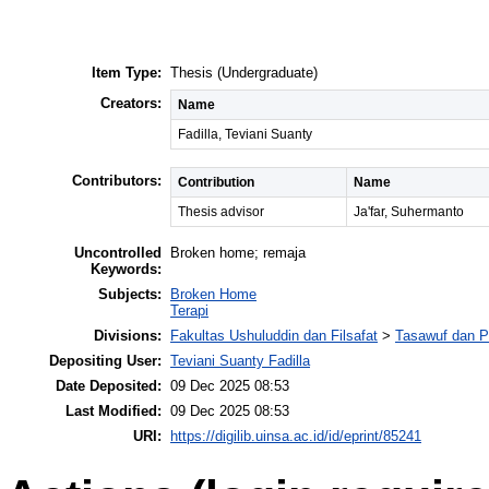
Item Type:
Thesis (Undergraduate)
Creators:
Name
Fadilla, Teviani Suanty
Contributors:
Contribution
Name
Thesis advisor
Ja'far, Suhermanto
Uncontrolled
Broken home; remaja
Keywords:
Subjects:
Broken Home
Terapi
Divisions:
Fakultas Ushuluddin dan Filsafat
>
Tasawuf dan P
Depositing User:
Teviani Suanty Fadilla
Date Deposited:
09 Dec 2025 08:53
Last Modified:
09 Dec 2025 08:53
URI:
https://digilib.uinsa.ac.id/id/eprint/85241