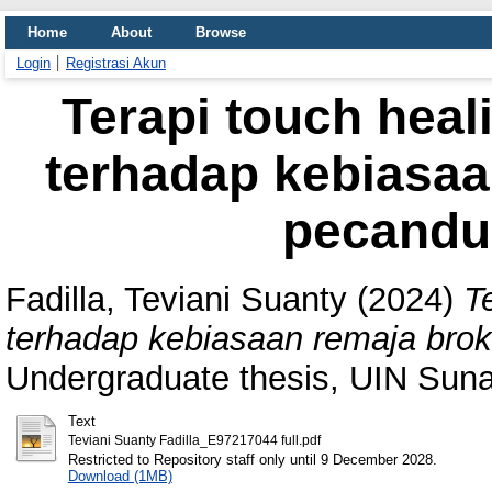
Home
About
Browse
Login
Registrasi Akun
Terapi touch heali
terhadap kebiasa
pecandu
Fadilla, Teviani Suanty
(2024)
T
terhadap kebiasaan remaja bro
Undergraduate thesis, UIN Sun
Text
Teviani Suanty Fadilla_E97217044 full.pdf
Restricted to Repository staff only until 9 December 2028.
Download (1MB)