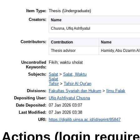
Item Type:
Thesis (Undergraduate)
Creators:
Name
Chusna, Ufiq Ashfiyatul
Contributors:
Contribution
Name
Thesis advisor
Hamidy, Abu Dzarrin Al
Uncontrolled
Fikih; waktu sholat
Keywords:
Subjects:
Salat
>
Salat, Waktu
Salat
Tafsir
>
Tafsir Al Qur'an
Divisions:
Fakultas Syariah dan Hukum
>
Ilmu Falak
Depositing User:
Ufiq Ashfiyatul Chusna
Date Deposited:
07 Jan 2026 03:07
Last Modified:
07 Jan 2026 03:38
URI:
https://digilib.uinsa.ac.id/id/eprint/85847
Actions (login require