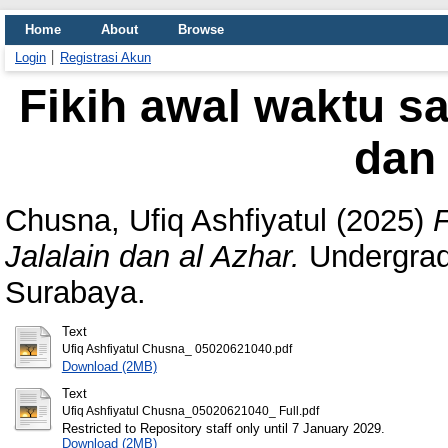
Home
About
Browse
Login
Registrasi Akun
Fikih awal waktu sal
dan 
Chusna, Ufiq Ashfiyatul
(2025)
F
Jalalain dan al Azhar.
Undergrad
Surabaya.
Text
Ufiq Ashfiyatul Chusna_ 05020621040.pdf
Download (2MB)
Text
Ufiq Ashfiyatul Chusna_05020621040_ Full.pdf
Restricted to Repository staff only until 7 January 2029.
Download (2MB)