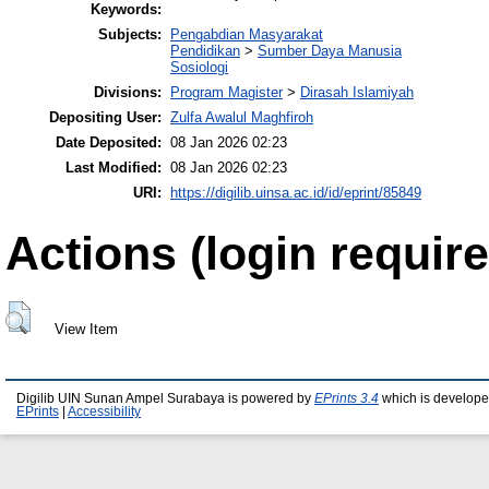
Keywords:
Subjects:
Pengabdian Masyarakat
Pendidikan
>
Sumber Daya Manusia
Sosiologi
Divisions:
Program Magister
>
Dirasah Islamiyah
Depositing User:
Zulfa Awalul Maghfiroh
Date Deposited:
08 Jan 2026 02:23
Last Modified:
08 Jan 2026 02:23
URI:
https://digilib.uinsa.ac.id/id/eprint/85849
Actions (login require
View Item
Digilib UIN Sunan Ampel Surabaya is powered by
EPrints 3.4
which is develope
EPrints
|
Accessibility