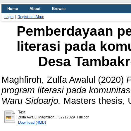
Home
About
Browse
Login
Registrasi Akun
Pemberdayaan p
literasi pada kom
Desa Tambakre
Maghfiroh, Zulfa Awalul
(2020)
program literasi pada komunita
Waru Sidoarjo.
Masters thesis,
Text
Zulfa Awalul Maghfiroh_F52917029_Full.pdf
Download (4MB)