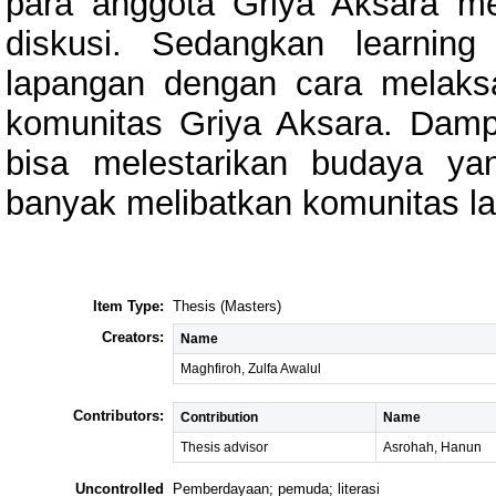
para anggota Griya Aksara me
diskusi. Sedangkan learnin
lapangan dengan cara melaksa
komunitas Griya Aksara. Damp
bisa melestarikan budaya yan
banyak melibatkan komunitas la
Item Type:
Thesis (Masters)
Creators:
Name
Maghfiroh, Zulfa Awalul
Contributors:
Contribution
Name
Thesis advisor
Asrohah, Hanun
Uncontrolled
Pemberdayaan; pemuda; literasi