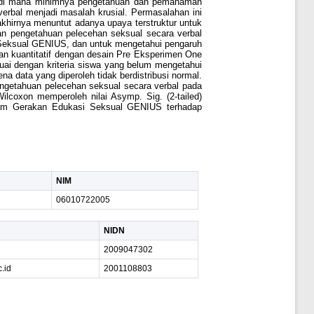
ar, di mana minimnya pengetahuan dan pemahaman
verbal menjadi masalah krusial. Permasalahan ini
khirnya menuntut adanya upaya terstruktur untuk
an pengetahuan pelecehan seksual secara verbal
i Seksual GENIUS, dan untuk mengetahui pengaruh
an kuantitatif dengan desain Pre Eksperimen One
uai dengan kriteria siswa yang belum mengetahui
a data yang diperoleh tidak berdistribusi normal.
ngetahuan pelecehan seksual secara verbal pada
Wilcoxon memperoleh nilai Asymp. Sig. (2-tailed)
rogram Gerakan Edukasi Seksual GENIUS terhadap
NIM
06010722005
NIDN
2009047302
.id
2001108803