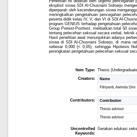
Penelitian ini didasari oleh urgensi pencegah
eksplisit siswa SDI Al-Chusnaini Sidoarjo menge
diperparah oleh kecenderungan siswa menganggap
meningkatkan pengetahuan pencegahan pelecehan
peserta didik kelas IV, V, dan VI di SDI Al-Ch
program GENIUS terhadap pengetahuan pelecehan 
Group Pretest-Posttest, melibatkan total 50 si
tentang pelecehan seksual secara verbal, teknik 
Hasil penelitian awal menunjukkan adanya perb
siswa di SDI Al-Chusnaini Sidoarjo, di mana rat
sebesar 0,000 (< 0,05), sehingga Hipotesis No
peningkatan pengetahuan pelecehan seksual secar
Item Type:
Thesis (Undergraduate
Creators:
Name
Fitriyanti, Awinda Dini
Contributors:
Contribution
Thesis advisor
Thesis advisor
Uncontrolled
Gerakan edukasi seks
Keywords: