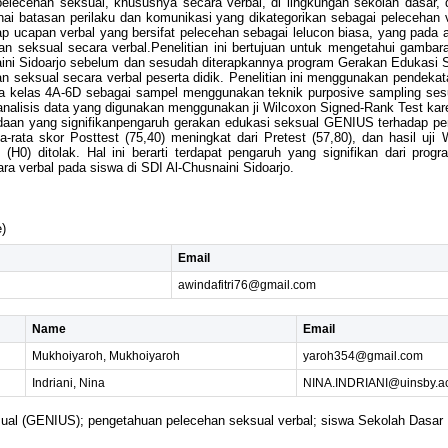
an pelecehan seksual, khususnya secara verbal, di lingkungan sekolah das
nai batasan perilaku dan komunikasi yang dikategorikan sebagai pelecehan 
 ucapan verbal yang bersifat pelecehan sebagai lelucon biasa, yang pada a
 seksual secara verbal.Penelitian ini bertujuan untuk mengetahui gambar
usnaini Sidoarjo sebelum dan sesudah diterapkannya program Gerakan Edukas
seksual secara verbal peserta didik. Penelitian ini menggunakan pendekat
swa kelas 4A-6D sebagai sampel menggunakan teknik purposive sampling ses
analisis data yang digunakan menggunakan ji Wilcoxon Signed-Rank Test karen
edaan yang signifikanpengaruh gerakan edukasi seksual GENIUS terhadap pe
a-rata skor Posttest (75,40) meningkat dari Pretest (57,80), dan hasil uji 
l (H0) ditolak. Hal ini berarti terdapat pengaruh yang signifikan dari p
a verbal pada siswa di SDI Al-Chusnaini Sidoarjo.
)
Email
awindafitri76@gmail.com
Name
Email
Mukhoiyaroh, Mukhoiyaroh
yaroh354@gmail.com
Indriani, Nina
NINA.INDRIANI@uinsby.ac
ual (GENIUS); pengetahuan pelecehan seksual verbal; siswa Sekolah Dasar