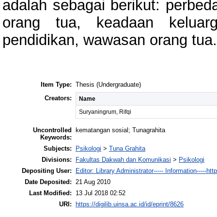
adalah sebagai berikut: perbeda
orang tua, keadaan keluarg
pendidikan, wawasan orang tua.
Item Type:
Thesis (Undergraduate)
Creators:
Name
Suryaningrum, Rifqi
Uncontrolled
kematangan sosial; Tunagrahita
Keywords:
Subjects:
Psikologi
>
Tuna Grahita
Divisions:
Fakultas Dakwah dan Komunikasi
>
Psikologi
Depositing User:
Editor: Library Administrator----- Information-----http
Date Deposited:
21 Aug 2010
Last Modified:
13 Jul 2018 02:52
URI:
https://digilib.uinsa.ac.id/id/eprint/8626