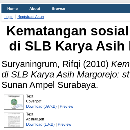
Home
About
Browse
Login
Registrasi Akun
Kematangan sosial
di SLB Karya Asih 
Suryaningrum, Rifqi
(2010)
Kema
di SLB Karya Asih Margorejo: st
Sunan Ampel Surabaya.
Text
Cover.pdf
Download (397kB)
|
Preview
Text
Abstrak.pdf
Download (10kB)
|
Preview