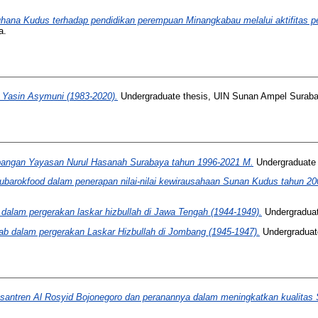
hana Kudus terhadap pendidikan perempuan Minangkabau melalui aktifitas p
a.
 Yasin Asymuni (1983-2020).
Undergraduate thesis, UIN Sunan Ampel Suraba
bangan Yayasan Nurul Hasanah Surabaya tahun 1996-2021 M.
Undergraduate 
ubarokfood dalam penerapan nilai-nilai kewirausahaan Sunan Kudus tahun 20
 dalam pergerakan laskar hizbullah di Jawa Tengah (1944-1949).
Undergraduat
b dalam pergerakan Laskar Hizbullah di Jombang (1945-1947).
Undergraduat
santren Al Rosyid Bojonegoro dan peranannya dalam meningkatkan kualitas