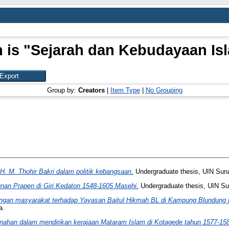
n is "Sejarah dan Kebudayaan Isl
Group by:
Creators
|
Item Type
|
No Grouping
H. M. Thohir Bakri dalam politik kebangsaan.
Undergraduate thesis, UIN Sun
nan Prapen di Giri Kedaton 1548-1605 Masehi.
Undergraduate thesis, UIN S
gan masyarakat terhadap Yayasan Baitul Hikmah BL di Kampung Blundung B
a.
ahan dalam mendirikan kerajaan Mataram Islam di Kotagede tahun 1577-15