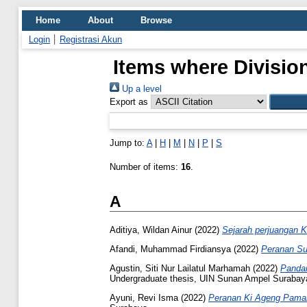
Home
About
Browse
Login
Registrasi Akun
Items where Divisio
Up a level
Export as
Jump to:
A
|
H
|
M
|
N
|
P
|
S
Number of items:
16
.
A
Aditiya, Wildan Ainur
(2022)
Sejarah perjuangan K
Afandi, Muhammad Firdiansya
(2022)
Peranan Su
Agustin, Siti Nur Lailatul Marhamah
(2022)
Pandan
Undergraduate thesis, UIN Sunan Ampel Surabay
Ayuni, Revi Isma
(2022)
Peranan Ki Ageng Paman