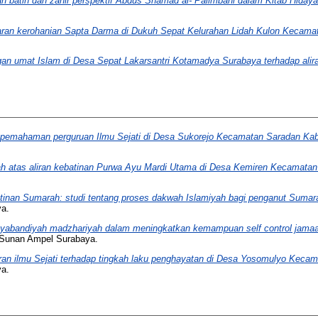
 batin dan zahir perspektif Abdus Shamad al- Palimbani dalam Kitab Hidayat
as ajaran kerohanian Sapta Darma di Dukuh Sepat Kelurahan Lidah Kulon Kecama
an umat Islam di Desa Sepat Lakarsantri Kotamadya Surabaya terhadap alir
 pemahaman perguruan Ilmu Sejati di Desa Sukorejo Kecamatan Saradan Ka
laah atas aliran kebatinan Purwa Ayu Mardi Utama di Desa Kemiren Kecamat
tinan Sumarah: studi tentang proses dakwah Islamiyah bagi penganut Sumar
ya.
syabandiyah madzhariyah dalam meningkatkan kemampuan self control jam
 Sunan Ampel Surabaya.
an ilmu Sejati terhadap tingkah laku penghayatan di Desa Yosomulyo Keca
ya.