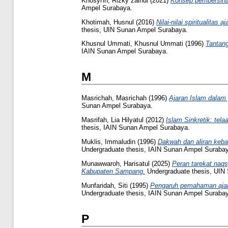
Khosyi'in, Rizky zainul
(2021)
Konsep pembersihan
Ampel Surabaya.
Khotimah, Husnul
(2016)
Nilai-nilai spiritualit
thesis, UIN Sunan Ampel Surabaya.
Khusnul Ummati, Khusnul Ummati
(1996)
Tantang
IAIN Sunan Ampel Surabaya.
M
Masrichah, Masrichah
(1996)
Ajaran Islam dalam
Sunan Ampel Surabaya.
Masrifah, Lia Hilyatul
(2012)
Islam Sinkretik: te
thesis, IAIN Sunan Ampel Surabaya.
Muklis, Immaludin
(1996)
Dakwah dan aliran keba
Undergraduate thesis, IAIN Sunan Ampel Suraba
Munawwaroh, Harisatul
(2025)
Peran tarekat naq
Kabupaten Sampang.
Undergraduate thesis, UIN
Munfaridah, Siti
(1995)
Pengaruh pemahaman ajar
Undergraduate thesis, IAIN Sunan Ampel Suraba
P