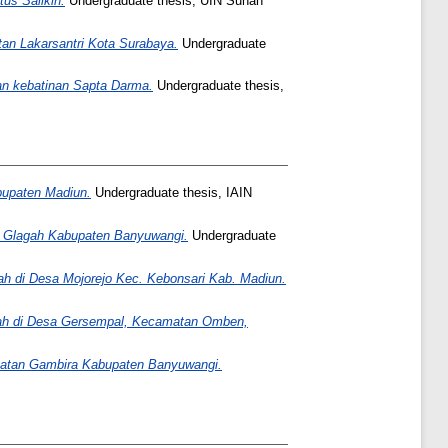
us Salikin.
Undergraduate thesis, UIN Sunan
tan Lakarsantri Kota Surabaya.
Undergraduate
an kebatinan Sapta Darma.
Undergraduate thesis,
bupaten Madiun.
Undergraduate thesis, IAIN
an Glagah Kabupaten Banyuwangi.
Undergraduate
ah di Desa Mojorejo Kec. Kebonsari Kab. Madiun.
aah di Desa Gersempal, Kecamatan Omben,
matan Gambira Kabupaten Banyuwangi.