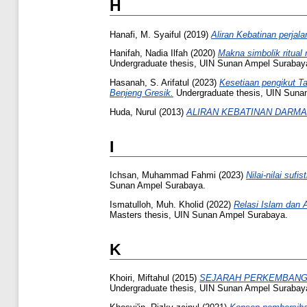
H
Hanafi, M. Syaiful
(2019)
Aliran Kebatinan perja
Hanifah, Nadia Ilfah
(2020)
Makna simbolik ritual
Undergraduate thesis, UIN Sunan Ampel Surabay
Hasanah, S. Arifatul
(2023)
Kesetiaan pengikut T
Benjeng Gresik.
Undergraduate thesis, UIN Suna
Huda, Nurul
(2013)
ALIRAN KEBATINAN DARMA
I
Ichsan, Muhammad Fahmi
(2023)
Nilai-nilai su
Sunan Ampel Surabaya.
Ismatulloh, Muh. Kholid
(2022)
Relasi Islam dan 
Masters thesis, UIN Sunan Ampel Surabaya.
K
Khoiri, Miftahul
(2015)
SEJARAH PERKEMBANGA
Undergraduate thesis, UIN Sunan Ampel Surabay