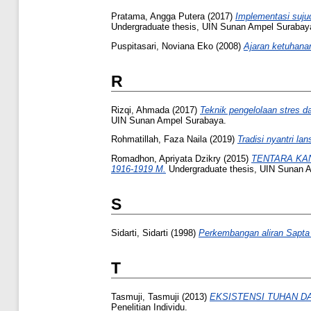
Pratama, Angga Putera
(2017)
Implementasi suju
Undergraduate thesis, UIN Sunan Ampel Surabay
Puspitasari, Noviana Eko
(2008)
Ajaran ketuhanan
R
Rizqi, Ahmada
(2017)
Teknik pengelolaan stres 
UIN Sunan Ampel Surabaya.
Rohmatillah, Faza Naila
(2019)
Tradisi nyantri l
Romadhon, Apriyata Dzikry
(2015)
TENTARA KAN
1916-1919 M.
Undergraduate thesis, UIN Sunan 
S
Sidarti, Sidarti
(1998)
Perkembangan aliran Sapta
T
Tasmuji, Tasmuji
(2013)
EKSISTENSI TUHAN D
Penelitian Individu.