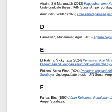
Afraini, Siti Mahmudah
(2012)
Paguyuban Ilmu Kar
Undergraduate thesis, IAIN Sunan Ampel Suraba
Amiruddin, Wildan
(2022)
Pola keberagamaan pen
D
Darmawan, Muhammad Agus
(2016)
Agama Sapto
E
El Rahma, Vicky Izza
(2024)
Penafsiran Kiai NU 
keagamaan NU dengan kelompok wahabi dan syia
Eldiana, Selsa Elma
(2024)
Pengaruh regulasi dir
Surabaya.
Undergraduate thesis, UIN Sunan Amp
F
Farida, Binti
(1999)
Aliran Kebatinan Perjalanan
Ampel Surabaya.