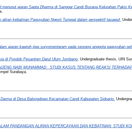
d menurut ajaran Sapta Dharma di Sanggar Candi Busana Kelurahan Pakis 
a.
 aliran kebatinan Paguyuban Ngesti Tunggal dalam perspektif tasawuf.
Under
dalam ajaran kawruh jiwa suryomentaram pada seorang anggota paguyuban pel
ansia di Pondok Pesantren Darul Ulum Jombang.
Undergraduate thesis, UIN Su
JENG NABI MUHAMMAD : STUDI KASUS TENTANG REAKSI TERHADAP 
Ampel Surabaya.
 Darma di Desa Balongdowo Kecamatan Candi Kabupaten Sidoarjo.
Undergrad
ALAM PANDANGAN ALIRAN KEPERCAYAAN DAN KEBATINAN: STUDI K