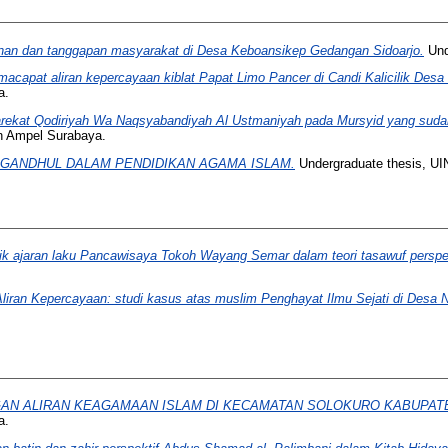
lanan dan tanggapan masyarakat di Desa Keboansikep Gedangan Sidoarjo.
Und
 macapat aliran kepercayaan kiblat Papat Limo Pancer di Candi Kalicilik De
a.
arekat Qodiriyah Wa Naqsyabandiyah Al Ustmaniyah pada Mursyid yang sudah
n Ampel Surabaya.
GANDHUL DALAM PENDIDIKAN AGAMA ISLAM.
Undergraduate thesis, U
fistik ajaran laku Pancawisaya Tokoh Wayang Semar dalam teori tasawuf perspe
Aliran Kepercayaan: studi kasus atas muslim Penghayat Ilmu Sejati di Des
N ALIRAN KEAGAMAAN ISLAM DI KECAMATAN SOLOKURO KABUPATEN
a.