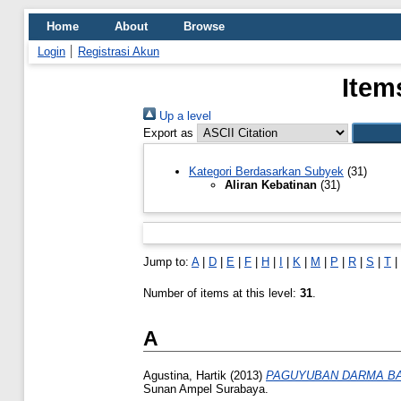
Home
About
Browse
Login
Registrasi Akun
Item
Up a level
Export as
Kategori Berdasarkan Subyek
(31)
Aliran Kebatinan
(31)
Jump to:
A
|
D
|
E
|
F
|
H
|
I
|
K
|
M
|
P
|
R
|
S
|
T
|
Number of items at this level:
31
.
A
Agustina, Hartik
(2013)
PAGUYUBAN DARMA BAK
Sunan Ampel Surabaya.