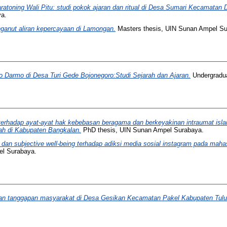
atoning Wali Pitu: studi pokok ajaran dan ritual di Desa Sumari Kecamata
ya.
ganut aliran kepercayaan di Lamongan.
Masters thesis, UIN Sunan Ampel Su
 Darmo di Desa Turi Gede Bojonegoro:Studi Sejarah dan Ajaran.
Undergradua
terhadap ayat-ayat hak kebebasan beragama dan berkeyakinan intraumat islam:
h di Kabupaten Bangkalan.
PhD thesis, UIN Sunan Ampel Surabaya.
i dan subjective well-being terhadap adiksi media sosial instagram pada mah
el Surabaya.
 dan tanggapan masyarakat di Desa Gesikan Kecamatan Pakel Kabupaten Tul