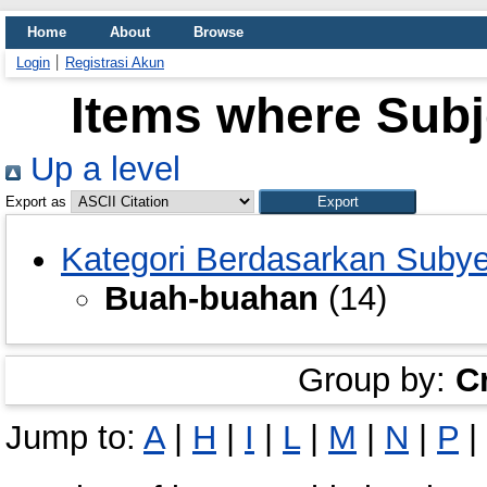
Home
About
Browse
Login
Registrasi Akun
Items where Subj
Up a level
Export as
Kategori Berdasarkan Suby
Buah-buahan
(14)
Group by:
C
Jump to:
A
|
H
|
I
|
L
|
M
|
N
|
P
|