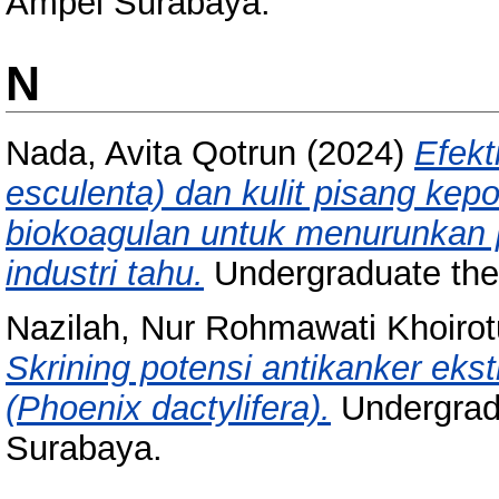
Ampel Surabaya.
N
Nada, Avita Qotrun
(2024)
Efekt
esculenta) dan kulit pisang ke
biokoagulan untuk menurunkan 
industri tahu.
Undergraduate the
Nazilah, Nur Rohmawati Khoiro
Skrining potensi antikanker ek
(Phoenix dactylifera).
Undergrad
Surabaya.