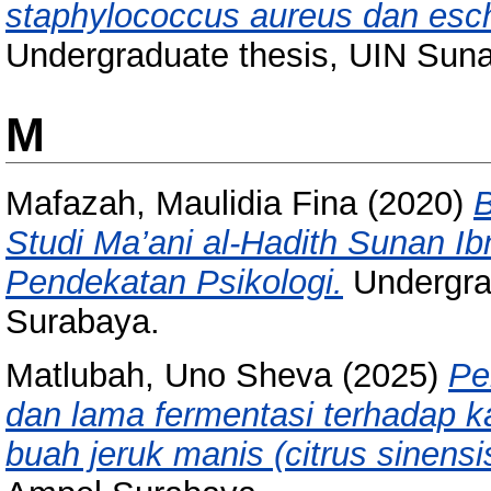
staphylococcus aureus dan escher
Undergraduate thesis, UIN Sun
M
Mafazah, Maulidia Fina
(2020)
B
Studi Ma’ani al-Hadith Sunan 
Pendekatan Psikologi.
Undergra
Surabaya.
Matlubah, Uno Sheva
(2025)
Pe
dan lama fermentasi terhadap kara
buah jeruk manis (citrus sinensi