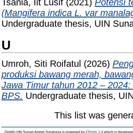
Tsania, Iit Lusif
(2021)
Potensi 
(Mangifera indica L. var manala
Undergraduate thesis, UIN Sun
U
Umroh, Siti Roifatul
(2026)
Peng
produksi bawang merah, bawang
Jawa Timur tahun 2012 – 2024: a
BPS.
Undergraduate thesis, UI
This list was gene
Digilib UIN Sunan Ampel Surabaya is powered by
EPrints 3.4
which is develope