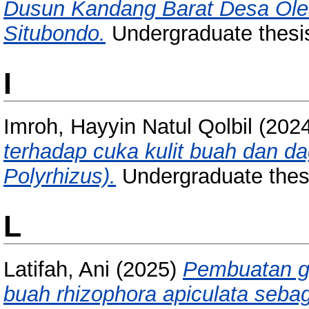
Dusun Kandang Barat Desa Ole
Situbondo.
Undergraduate thesi
I
Imroh, Hayyin Natul Qolbil
(202
terhadap cuka kulit buah dan d
Polyrhizus).
Undergraduate thes
L
Latifah, Ani
(2025)
Pembuatan ge
buah rhizophora apiculata sebaga