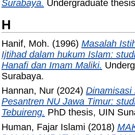
Surabaya.
Undergraduate thesi
H
Hanif, Moh.
(1996)
Masalah Isti
Ijtihad dalam hukum Islam: stu
Hanafi dan Imam Maliki.
Undergr
Surabaya.
Hannan, Nur
(2024)
Dinamisasi 
Pesantren NU Jawa Timur: studi
Tebuireng.
PhD thesis, UIN Sun
Human, Fajar Islami
(2018)
MAK