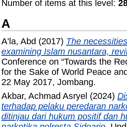
Number of items at this level:
2
A
A'la, Abd
(2017)
The necessities
examining Islam nusantara, revita
Conference on “Towards the Rec
for the Sake of World Peace and
22 May 2017, Jombang.
Akbar, Achmad Asryel
(2024)
Di
terhadap pelaku peredaran narko
ditinjau dari hukum positif dan 
narkotika polresta Sidoarjo.
Unde