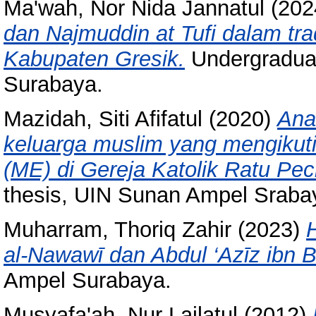
Ma'wah, Nor Nida Jannatul
(202
dan Najmuddin at Tufi dalam tr
Kabupaten Gresik.
Undergraduat
Surabaya.
Mazidah, Siti Afifatul
(2020)
Ana
keluarga muslim yang mengikuti
(ME) di Gereja Katolik Ratu Pe
thesis, UIN Sunan Ampel Sraba
Muharram, Thoriq Zahir
(2023)
H
al-Nawawī dan Abdul ‘Azīz ibn B
Ampel Surabaya.
Musyafa'ah, Nur Lailatul
(2012)