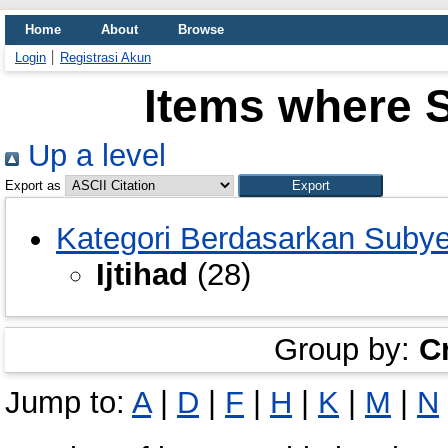
Home
About
Browse
Login
Registrasi Akun
Items where Su
Up a level
Export as
Kategori Berdasarkan Suby
Ijtihad
(28)
Group by:
C
Jump to:
A
|
D
|
F
|
H
|
K
|
M
|
N