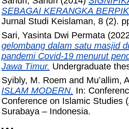
Sanuri, Sanuri
(2014)
SIGNIFIK
SEBAGAI KERANGKA BERPIKI
Jurnal Studi Keislaman, 8 (2). 
Sari, Yasinta Dwi Permata
(202
gelombang dalam satu masjid di
pandemi Covid-19 menurut pend
Jawa Timur.
Undergraduate thes
Syibly, M. Roem
and
Mu’allim, 
ISLAM MODERN.
In: Conferenc
Conference on Islamic Studies 
Surabaya – Indonesia.