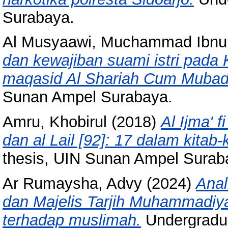
Surabaya.
Al Musyaawi, Muchammad Ibnu 
dan kewajiban suami istri pada 
maqasid Al Shariah Cum Mubad
Sunan Ampel Surabaya.
Amru, Khobirul
(2018)
Al Ijma' f
dan al Lail [92]: 17 dalam kitab-
thesis, UIN Sunan Ampel Surab
Ar Rumaysha, Advy
(2024)
Anal
dan Majelis Tarjih Muhammadiya
terhadap muslimah.
Undergradua