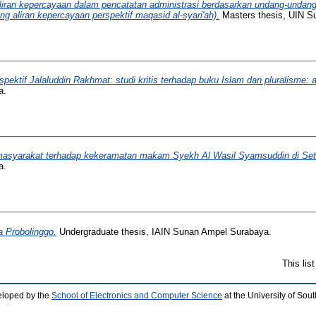
aliran kepercayaan dalam pencatatan administrasi berdasarkan undang-undang
 aliran kepercayaan perspektif maqasid al-syari'ah).
Masters thesis, UIN S
pektif Jalaluddin Rakhmat: studi kritis terhadap buku Islam dan pluralisme:
a.
asyarakat terhadap kekeramatan makam Syekh Al Wasil Syamsuddin di Set
a.
a Probolinggo.
Undergraduate thesis, IAIN Sunan Ampel Surabaya.
This lis
eloped by the
School of Electronics and Computer Science
at the University of So