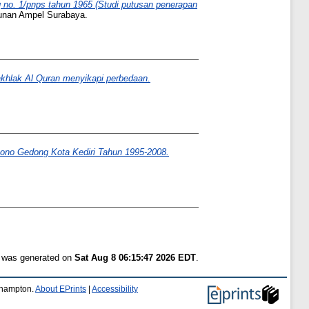
 no. 1/pnps tahun 1965 (Studi putusan penerapan
unan Ampel Surabaya.
 akhlak Al Quran menyikapi perbedaan.
ono Gedong Kota Kediri Tahun 1995-2008.
t was generated on
Sat Aug 8 06:15:47 2026 EDT
.
uthampton.
About EPrints
|
Accessibility