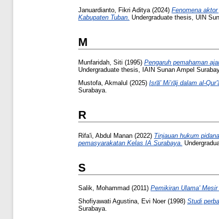
Januardianto, Fikri Aditya
(2024)
Fenomena aktor p
Kabupaten Tuban.
Undergraduate thesis, UIN Su
M
Munfaridah, Siti
(1995)
Pengaruh pemahaman ajar
Undergraduate thesis, IAIN Sunan Ampel Suraba
Mustofa, Akmalul
(2025)
Isra̅’ Mi’ra̅j dalam al-Qur’
Surabaya.
R
Rifa'i, Abdul Manan
(2022)
Tinjauan hukum pidana
pemasyarakatan Kelas IA Surabaya.
Undergradua
S
Salik, Mohammad
(2011)
Pemikiran Ulama' Mesir
Shofiyawati Agustina, Evi Noer
(1998)
Studi perb
Surabaya.