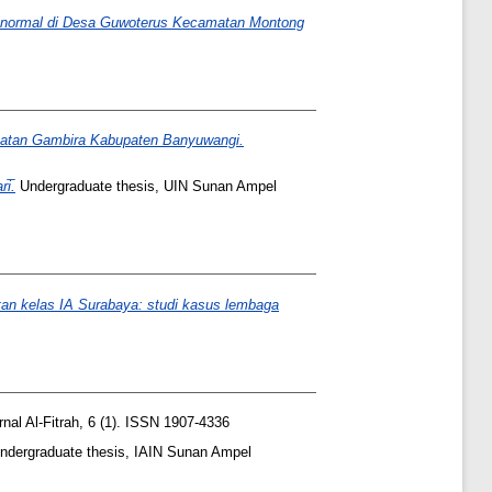
paranormal di Desa Guwoterus Kecamatan Montong
matan Gambira Kabupaten Banyuwangi.
i̅.
Undergraduate thesis, UIN Sunan Ampel
tan kelas IA Surabaya: studi kasus lembaga
nal Al-Fitrah, 6 (1). ISSN 1907-4336
dergraduate thesis, IAIN Sunan Ampel