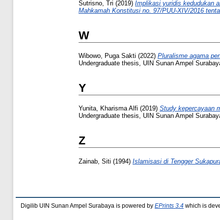
Sutrisno, Tri
(2019)
Implikasi yuridis kedudukan 
Mahkamah Konstitusi no. 97/PUU-XIV/2016 tentang
W
Wibowo, Puga Sakti
(2022)
Pluralisme agama pers
Undergraduate thesis, UIN Sunan Ampel Surabay
Y
Yunita, Kharisma Alfi
(2019)
Study kepercayaan m
Undergraduate thesis, UIN Sunan Ampel Surabay
Z
Zainab, Siti
(1994)
Islamisasi di Tengger Sukapur
Digilib UIN Sunan Ampel Surabaya is powered by
EPrints 3.4
which is dev