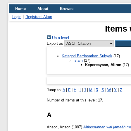
Home
About
Browse
Login
Registrasi Akun
Items 
Up a level
Export as
Kategori Berdasarkan Subyek
(17)
Islam
(17)
Kepercayaan, Aliran
(17)
Jump to:
A
|
F
|
H
|
I
|
J
|
M
|
R
|
S
|
W
|
Y
|
Z
Number of items at this level:
17
.
A
Ansori, Ansori
(1997)
Ahlussunnah wal jamaáh me