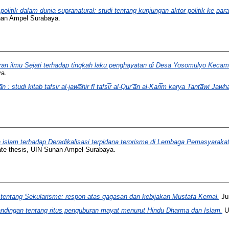
olitik dalam dunia supranatural: studi tentang kunjungan aktor politik ke 
nan Ampel Surabaya.
an ilmu Sejati terhadap tingkah laku penghayatan di Desa Yosomulyo Keca
ya.
a̅n : studi kitab tafsir al-jawa̅hir fī tafsi̅r al-Qur’a̅n al-Kari̅m karya Tanta̅wi Jawhar
 islam terhadap Deradikalisasi terpidana terorisme di Lembaga Pemasyaraka
te thesis, UIN Sunan Ampel Surabaya.
 tentang Sekularisme: respon atas gagasan dan kebijakan Mustafa Kemal.
Jur
andingan tentang ritus penguburan mayat menurut Hindu Dharma dan Islam.
Un