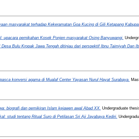
yaan masyarakat terhadap Kekeramatan Goa Kucing di Gili Ketapang Kabupat
kal: upacara pernikahan Kosek Ponjen masyarakat Osing Banyuwangi.
Undergr
 Desa Bulu Kropak Jawa Tengah ditinjau dari perspektif Ibnu Taimiyah Dan 
pasca konversi agama di Mualaf Center Yayasan Nurul Hayat Surabaya.
Mast
wa: biografi dan pemikiran Islam kejawen awal Abad XX.
Undergraduate thesi
: studi tentang Ritual Suro di Petilasan Sri Aji Jayabaya Kediri.
Undergrad