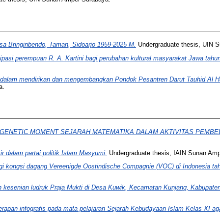
sa Bringinbendo, Taman, Sidoarjo 1959-2025 M.
Undergraduate thesis, UIN 
pasi perempuan R. A. Kartini bagi perubahan kultural masyarakat Jawa tahu
 dalam mendirikan dan mengembangkan Pondok Pesantren Darut Tauhid Al H
a.
 GENETIC MOMENT SEJARAH MATEMATIKA DALAM AKTIVITAS PEMBE
dalam partai politik Islam Masyumi.
Undergraduate thesis, IAIN Sunan Amp
gi kongsi dagang Vereenigde Oostindische Compagnie (VOC) di Indonesia ta
 kesenian ludruk Praja Mukti di Desa Kuwik, Kecamatan Kunjang, Kabupaten
erapan infografis pada mata pelajaran Sejarah Kebudayaan Islam Kelas XI 