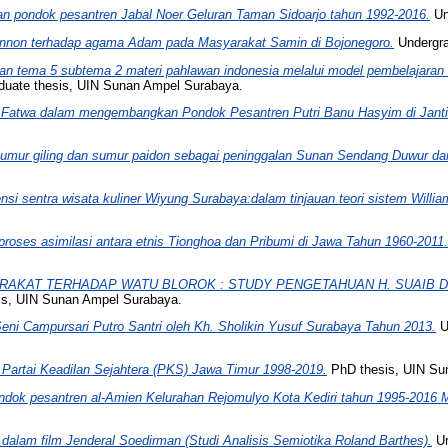
n pondok pesantren Jabal Noer Geluran Taman Sidoarjo tahun 1992-2016.
Un
annon terhadap agama Adam pada Masyarakat Samin di Bojonegoro.
Undergra
 tema 5 subtema 2 materi pahlawan indonesia melalui model pembelajaran k
uate thesis, UIN Sunan Ampel Surabaya.
i Fatwa dalam mengembangkan Pondok Pesantren Putri Banu Hasyim di Janti
sumur giling dan sumur paidon sebagai peninggalan Sunan Sendang Duwur da
nsi sentra wisata kuliner Wiyung Surabaya:dalam tinjauan teori sistem Willi
roses asimilasi antara etnis Tionghoa dan Pribumi di Jawa Tahun 1960-2011.
AKAT TERHADAP WATU BLOROK : STUDY PENGETAHUAN H. SUAIB D
is, UIN Sunan Ampel Surabaya.
Seni Campursari Putro Santri oleh Kh. Sholikin Yusuf Surabaya Tahun 2013.
U
 Partai Keadilan Sejahtera (PKS) Jawa Timur 1998-2019.
PhD thesis, UIN Su
dok pesantren al-Amien Kelurahan Rejomulyo Kota Kediri tahun 1995-2016 
 dalam film Jenderal Soedirman (Studi Analisis Semiotika Roland Barthes).
Un