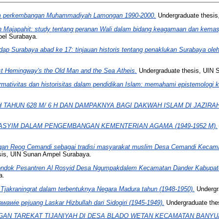
am perkembangan Muhammadiyah Lamongan 1990-2000.
Undergraduate thesis
 Majapahit: study tentang peranan Wali dalam bidang keagamaan dan kemas
pel Surabaya.
ap Surabaya abad ke 17: tinjauan historis tentang penaklukan Surabaya ole
st Hemingway's the Old Man and the Sea Atheis.
Undergraduate thesis, UIN 
ormativitas dan historisitas dalam pendidikan Islam: memahami epistemologi k
 TAHUN 628 M/ 6 H DAN DAMPAKNYA BAGI DAKWAH ISLAM DI JAZIRAH
HASYIM DALAM PENGEMBANGAN KEMENTERIAN AGAMA (1949-1952 M).
an Reog Cemandi sebagai tradisi masyarakat muslim Desa Cemandi Kecamat
sis, UIN Sunan Ampel Surabaya.
ndok Pesantren Al Rosyid Desa Ngumpakdalem Kecamatan Dander Kabupate
a.
Tjakraningrat dalam terbentuknya Negara Madura tahun (1948-1950).
Undergr
wawie pejuang Laskar Hizbullah dari Sidogiri (1945-1949).
Undergraduate the
AN TAREKAT TIJANIYAH DI DESA BLADO WETAN KECAMATAN BANYU