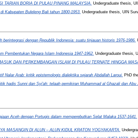
SI TARIAN BORIA DI PULAU PINANG MALAYSIA.
Undergraduate thesis, U
i Kabupaten Buleleng Bali tahun 1800-1953.
Undergraduate thesis, UIN Sun
h berintegrasi dengan Republik Indonesia: suatu tinjauan historis 1976-1986.
U
lam Pembentukan Negara Islam Indonesia 1947-1962.
Undergraduate thesis, U
ASUK DAN PERKEMBANGAN ISLAM DI PULAU TERNATE HINGGA MAS
if Nalar Arab: kritik epistemologis dialektika sejarah Abdallah Laroui.
PhD the
itik hadis Sunni dan Syi'ah: telaah pemikiran Muhammad al Ghazali dan Abu
rajaan Aceh dengan Portugis dalam memperebutkan Selat Malaka 1537-1641.
AYA MASANGIN DI ALUN – ALUN KIDUL KRATON YOGYAKARTA.
Undergra