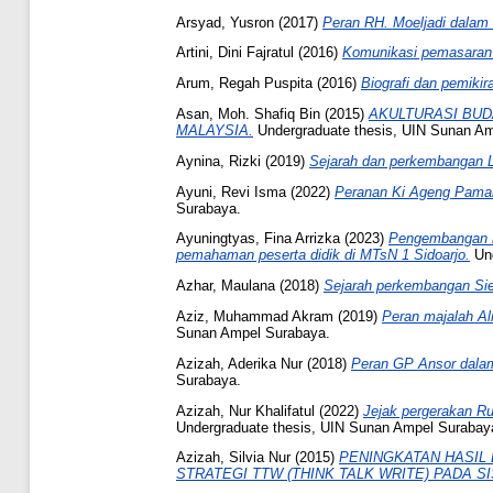
Arsyad, Yusron
(2017)
Peran RH. Moeljadi dala
Artini, Dini Fajratul
(2016)
Komunikasi pemasaran
Arum, Regah Puspita
(2016)
Biografi dan pemiki
Asan, Moh. Shafiq Bin
(2015)
AKULTURASI BUD
MALAYSIA.
Undergraduate thesis, UIN Sunan Am
Aynina, Rizki
(2019)
Sejarah dan perkembangan 
Ayuni, Revi Isma
(2022)
Peranan Ki Ageng Paman
Surabaya.
Ayuningtyas, Fina Arrizka
(2023)
Pengembangan me
pemahaman peserta didik di MTsN 1 Sidoarjo.
Und
Azhar, Maulana
(2018)
Sejarah perkembangan Sie
Aziz, Muhammad Akram
(2019)
Peran majalah A
Sunan Ampel Surabaya.
Azizah, Aderika Nur
(2018)
Peran GP Ansor dala
Surabaya.
Azizah, Nur Khalifatul
(2022)
Jejak pergerakan Ru
Undergraduate thesis, UIN Sunan Ampel Surabay
Azizah, Silvia Nur
(2015)
PENINGKATAN HASIL
STRATEGI TTW (THINK TALK WRITE) PADA S