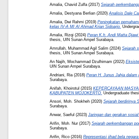
Amalia, Chavid Zulfa
(2017)
Sejarah perkembanga
Amalia, Destyana Berlian
(2020)
Analisis Dale C
Amalia, Dwi Rahmi
(2019)
Peningkatan pemahaman
kelas IV-A MI Al Ahmad Krian Sidoarjo.
Undergrad
Amalia, Rizqi
(2024)
Peran K.h. Andi Matta Djaw
thesis, UIN Sunan Ampel Surabaya.
Amrullah, Muhammad Agil Salim
(2024)
Sejarah 
thesis, UIN Sunan Ampel Surabaya.
An Najih, Mochammad Dzulhimam
(2022)
Eksiste
UIN Sunan Ampel Surabaya.
Andriani, Ria
(2018)
Peran H. Junus Jahja dalam p
Surabaya.
Anifah, Khoirotul
(2015)
KEPERCAYAAN MASYAR
KABUPATEN MOJOKERTO.
Undergraduate thes
Ansori, Moh. Shokheh
(2020)
Sejarah berdirinya 
Surabaya.
Anwar, Saeful
(2023)
Jaringan dan gerakan sosial
Arifin, Moh. Nur
(2017)
Sejarah perkembangan pon
Surabaya.
Arifin, Rico
(2016)
Representasi jihad bela negara