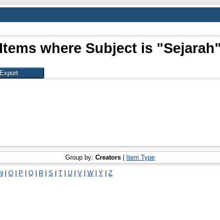
Items where Subject is "Sejarah
Group by:
Creators
|
Item Type
N
|
O
|
P
|
Q
|
R
|
S
|
T
|
U
|
V
|
W
|
Y
|
Z