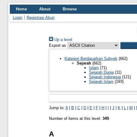
Home
About
Browse
Login
Registrasi Akun
Up a level
Export as
Kategori Berdasarkan Subyek
(662)
Sejarah
(662)
Islam
(71)
Sejarah Dunia
(11)
Sejarah Indonesia
(121)
Sejarah Islam
(193)
Jump to:
A
|
B
|
C
|
D
|
E
|
F
|
H
|
I
|
J
|
K
|
L
|
M
|
Number of items at this level:
349
.
A