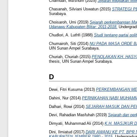
Chamdan, Ma'shum
(2025)
Sejarah kebijakan Mi
Chasanah, Silviani Uswatun
(2015)
STRATEGI P
Surabaya.
Choisaroh, Umi
(2019)
Sejarah perkembangan Maj
Udanawu Kabupaten Blitar: 2011-2018.
Undergrad
Chudlori, A. Luthfi
(1988)
Studi tentang partai pol
Chumairoh, Siti
(2014)
NU PADA MASA ORDE B
UIN Sunan Ampel Surabaya.
Churiah, Churiah
(2015)
PENOLAKAN KH. HASY
thesis, UIN Sunan Ampel Surabaya.
D
Dewi, Fitri Kusuma
(2013)
PERKEMBANGAN MEH
Dahini, Nur
(2014)
PERNIKAHAN NABI MUHAMM
Dalhari, Rowi
(2014)
SEJARAH MASUK DAN PE
Devi, Rahadian Masfuhah
(2019)
Sejarah dan pe
Dimyati, Muhammad Ali
(2014)
K.H. MASJKUR D
Dini, Ilmiatud
(2017)
DARI AWANU KE PT. BPR
KABUPATEN JEMBER 1980 - 2015.
Undergradua