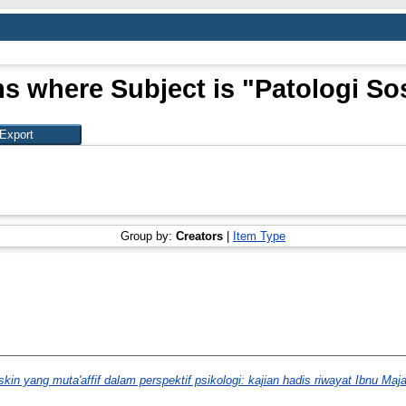
ms where Subject is "Patologi Sos
Group by:
Creators
|
Item Type
in yang muta'affif dalam perspektif psikologi: kajian hadis riwayat Ibnu Maj