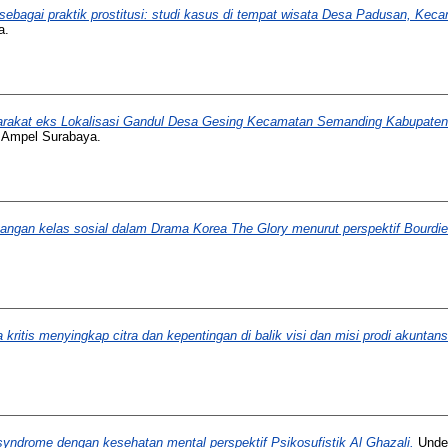
ebagai praktik prostitusi: studi kasus di tempat wisata Desa Padusan, Kec
a.
arakat eks Lokalisasi Gandul Desa Gesing Kecamatan Semanding Kabupaten Tu
 Ampel Surabaya.
ntangan kelas sosial dalam Drama Korea The Glory menurut perspektif Bourdie
 kritis menyingkap citra dan kepentingan di balik visi dan misi prodi akuntansi
syndrome dengan kesehatan mental perspektif Psikosufistik Al Ghazali.
Under