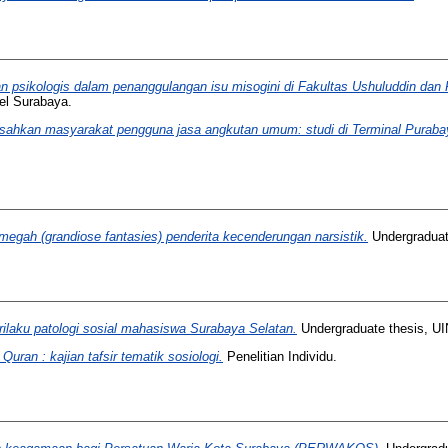
dan psikologis dalam penanggulangan isu misogini di Fakultas Ushuluddin dan
el Surabaya.
esahkan masyarakat pengguna jasa angkutan umum: studi di Terminal Puraba
egah (grandiose fantasies) penderita kecenderungan narsistik.
Undergraduat
erilaku patologi sosial mahasiswa Surabaya Selatan.
Undergraduate thesis, U
 Quran : kajian tafsir tematik sosiologi.
Penelitian Individu.