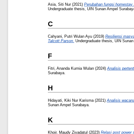
Asia, Siti Nur
(2021)
Perubahan fungsi homestay s
Undergraduate thesis, UIN Sunan Ampel Surabay
C
Cahyani, Putri Wulan Ayu
(2019)
Resiliensi masy
Talcott Parson.
Undergraduate thesis, UIN Sunan
F
Fitri, Ananda Kurnia Wulan
(2024)
Analisis perte
Surabaya.
H
Hidayati, Kiki Nur Karisma
(2021)
Analisis wacana
Sunan Ampel Surabaya.
K
Khoir, Maudy Ziyadatul
(2023)
Relasi post power 