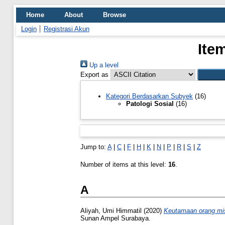
Home
About
Browse
Login
Registrasi Akun
Ite
Up a level
Export as
Kategori Berdasarkan Subyek
(16)
Patologi Sosial
(16)
Jump to:
A
|
C
|
F
|
H
|
K
|
N
|
P
|
R
|
S
|
Z
Number of items at this level:
16
.
A
Aliyah, Umi Himmatil
(2020)
Keutamaan orang misk
Sunan Ampel Surabaya.