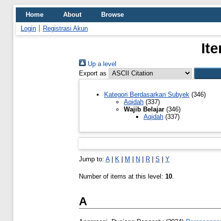
Home
About
Browse
Login
Registrasi Akun
It
Up a level
Export as
Kategori Berdasarkan Subyek
(346)
Aqidah
(337)
Wajib Belajar
(346)
Aqidah
(337)
Jump to:
A
|
K
|
M
|
N
|
R
|
S
|
Y
Number of items at this level:
10
.
A