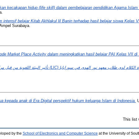
kan kecakapan hidup (life skill) dalam pembelajaran pendidikan Agama Islam
a.
intensif belajar Kitab Akhlakul lil Banin terhadap hasil belajar siswa Kelas 
 Ampel Surabaya.
ode Market Place Activity dalam meningkatkan hasil belajar PAI Kelas VII
a kepada anak di Era Digital perspektif hukum keluarga Islam di Indonesia.
U
This lis
eloped by the
School of Electronics and Computer Science
at the University of So