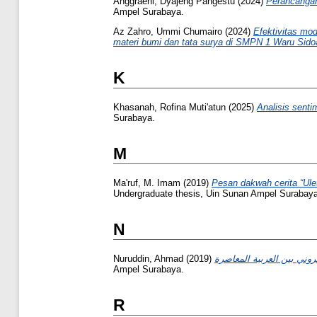
Anggraeni, Dyajeng Pangestu
(2024)
Perancangan 
Ampel Surabaya.
Az Zahro, Ummi Chumairo
(2024)
Efektivitas mod
materi bumi dan tata surya di SMPN 1 Waru Sidoa
K
Khasanah, Rofina Muti'atun
(2025)
Analisis sent
Surabaya.
M
Ma'ruf, M. Imam
(2019)
Pesan dakwah cerita “Ule
Undergraduate thesis, Uin Sunan Ampel Surabaya
N
Nuruddin, Ahmad
(2019)
Ampel Surabaya.
R