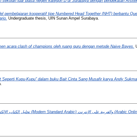
sekolah luar biasa Negeri kategori D di Surabaya dengan pendekatan Arsitek
el pembelajaran kooperatif tipe Numbered Head Together (NHT) berbantu Quest
rjo.
Undergraduate thesis, UIN Sunan Ampel Surabaya.
imen acara clash of champions oleh ruang guru dengan metode Naive Bayes.
U
t Seperti Kupu-Kupu” dalam buku Bait Cinta Sang Musafir karya Andy Sukmana 
.