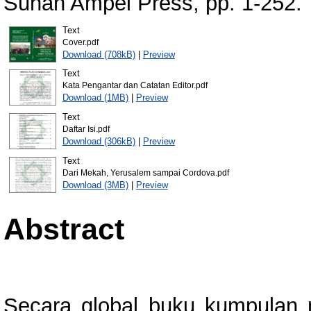
Sunan Ampel Press, pp. 1-252.
Text
Cover.pdf
Download (708kB)
|
Preview
Text
Kata Pengantar dan Catatan Editor.pdf
Download (1MB)
|
Preview
Text
Daftar Isi.pdf
Download (306kB)
|
Preview
Text
Dari Mekah, Yerusalem sampai Cordova.pdf
Download (3MB)
|
Preview
Abstract
Secara global buku kumpulan