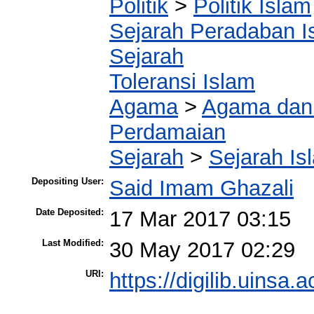
Politik
>
Politik Islam
Sejarah Peradaban I
Sejarah
Toleransi Islam
Agama
>
Agama dan
Perdamaian
Sejarah
>
Sejarah Is
Depositing User:
Said Imam Ghazali
Date Deposited:
17 Mar 2017 03:15
Last Modified:
30 May 2017 02:29
URI:
https://digilib.uinsa.a