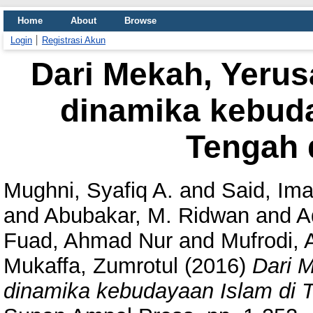
Home
About
Browse
Login
Registrasi Akun
Dari Mekah, Yeru
dinamika kebuda
Tengah 
Mughni, Syafiq A.
and
Said, Im
and
Abubakar, M. Ridwan
and
A
Fuad, Ahmad Nur
and
Mufrodi, A
Mukaffa, Zumrotul
(2016)
Dari 
dinamika kebudayaan Islam di 