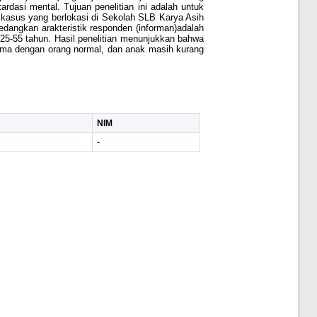
dasi mental. Tujuan penelitian ini adalah untuk
i kasus yang berlokasi di Sekolah SLB Karya Asih
edangkan arakteristik responden (informan)adalah
r 25-55 tahun. Hasil penelitian menunjukkan bahwa
sama dengan orang normal, dan anak masih kurang
NIM
-