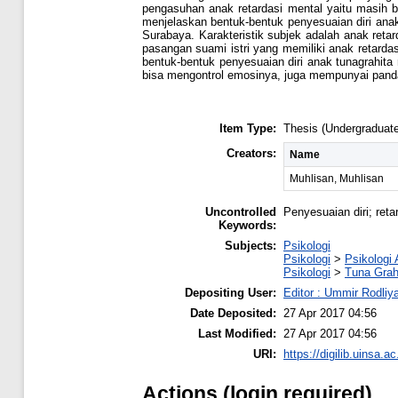
pengasuhan anak retardasi mental yaitu masih b
menjelaskan bentuk-bentuk penyesuaian diri anak
Surabaya. Karakteristik subjek adalah anak reta
pasangan suami istri yang memiliki anak retardas
bentuk-bentuk penyesuaian diri anak tunagrahit
bisa mengontrol emosinya, juga mempunyai pandan
Item Type:
Thesis (Undergraduate
Creators:
Name
Muhlisan, Muhlisan
Uncontrolled
Penyesuaian diri; reta
Keywords:
Subjects:
Psikologi
Psikologi
>
Psikologi
Psikologi
>
Tuna Grah
Depositing User:
Editor : Ummir Rodliyah
Date Deposited:
27 Apr 2017 04:56
Last Modified:
27 Apr 2017 04:56
URI:
https://digilib.uinsa.ac
Actions (login required)