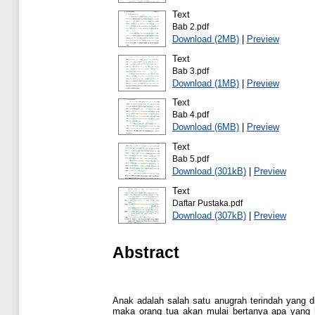
Text
Bab 2.pdf
Download (2MB)
|
Preview
Text
Bab 3.pdf
Download (1MB)
|
Preview
Text
Bab 4.pdf
Download (6MB)
|
Preview
Text
Bab 5.pdf
Download (301kB)
|
Preview
Text
Daftar Pustaka.pdf
Download (307kB)
|
Preview
Abstract
Anak adalah salah satu anugrah terindah yang d
maka orang tua akan mulai bertanya apa yang 