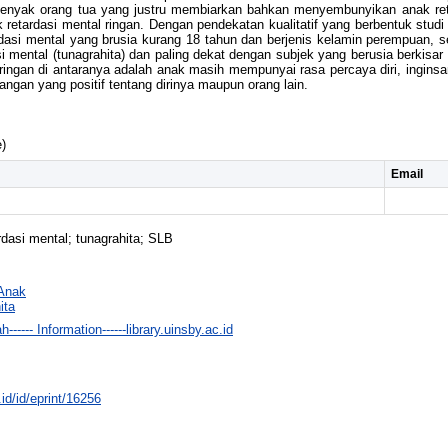
enyak orang tua yang justru membiarkan bahkan menyembunyikan anak retar
 retardasi mental ringan. Dengan pendekatan kualitatif yang berbentuk stud
rdasi mental yang brusia kurang 18 tahun dan berjenis kelamin perempuan, s
i mental (tunagrahita) dan paling dekat dengan subjek yang berusia berkisa
a ringan di antaranya adalah anak masih mempunyai rasa percaya diri, ingin
gan yang positif tentang dirinya maupun orang lain.
)
Email
rdasi mental; tunagrahita; SLB
 Anak
ita
------ Information------library.uinsby.ac.id
.id/id/eprint/16256