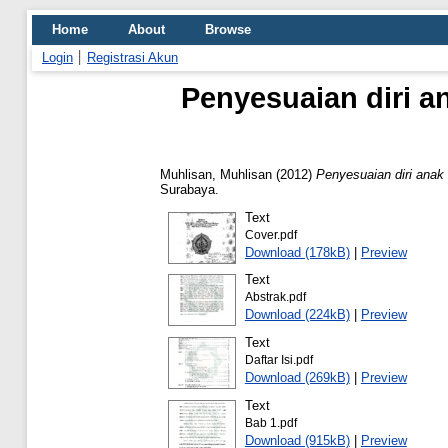
Home
About
Browse
Login
Registrasi Akun
Penyesuaian diri a
Muhlisan, Muhlisan
(2012)
Penyesuaian diri anak
Surabaya.
Text
Cover.pdf
Download (178kB)
|
Preview
Text
Abstrak.pdf
Download (224kB)
|
Preview
Text
Daftar Isi.pdf
Download (269kB)
|
Preview
Text
Bab 1.pdf
Download (915kB)
|
Preview