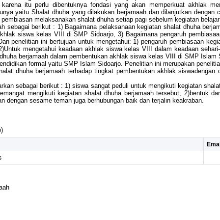
 karena itu perlu dibentuknya fondasi yang akan memperkuat akhlak mer
unya yaitu Shalat dhuha yang dilakukan berjamaah dan dilanjutkan dengan ce
pembiasan melaksanakan shalat dhuha setiap pagi sebelum kegiatan belajar 
ah sebagai berikut : 1) Bagaimana pelaksanaan kegiatan shalat dhuha berj
khlak siswa kelas VIII di SMP Sidoarjo, 3) Bagaimana pengaruh pembiasa
 Dan penelitian ini bertujuan untuk mengetahui: 1) pengaruh pembiasaan ke
 2)Untuk mengetahui keadaan akhlak siswa kelas VIII dalam keadaan sehari-
 dhuha berjamaah dalam pembentukan akhlak siswa kelas VIII di SMP Islam S
endidikan formal yaitu SMP Islam Sidoarjo. Penelitian ini merupakan peneliti
shalat dhuha berjamaah terhadap tingkat pembentukan akhlak siswadengan dem
parkan sebagai berikut : 1) siswa sangat peduli untuk mengikuti kegiatan sh
mangat mengikuti kegiatan shalat dhuha berjamaah tersebut, 2)bentuk dar
n dengan sesame teman juga berhubungan baik dan terjalin keakraban.
)
Emai
s
aah