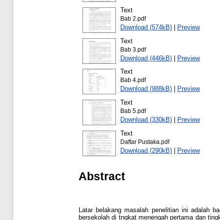
Text
Bab 2.pdf
Download (574kB)
|
Preview
Text
Bab 3.pdf
Download (446kB)
|
Preview
Text
Bab 4.pdf
Download (988kB)
|
Preview
Text
Bab 5.pdf
Download (330kB)
|
Preview
Text
Daftar Pustaka.pdf
Download (290kB)
|
Preview
Abstract
Latar belakang masalah penelitian ini adalah b
bersekolah di tngkat menengah pertama dan tin