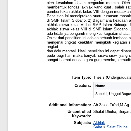
oleh kesalahan dalam pergaulan mereka. Oleh
membentuk fondasi akhlak yang kuat , salah sat
pembentukan akhlak kelas VIII dengan merapkan 
Penelitian ini menciptakan suatu rumusan masal
di SMP Islam Sidoarjo, 2) Bagaimana keadaan a
akhlak siswa kelas VIII di SMP Islam Sidoarjo.
akhlak siswa kelas VIII di SMP Islam Sidoarjo,
ada tidaknya pengaruh mengikuti kegiatan shalat
Objek dari penelitian ini adalah sebuah lembaga p
mengenai tingkat keaktifan mengikuti kegiatan 
angket
dan dokumentasi. Hasil penelitian ini dapat dipa
pada pagi hari maka banyak siswa siswi yang se
sangat hormat dengan guru-guru mereka, kemudia
Item Type:
Thesis (Undergraduate
Creators:
Name
Subekti, Unggul Bagu
Additional Information:
Ah.Zakki Fu'ad,M.Ag.
Uncontrolled
Shalat Dhuha; Berjam
Keywords:
Subjects:
Akhlak
Salat
>
Salat Dhuha