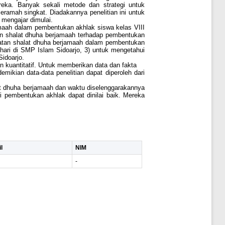
eka. Banyak sekali metode dan strategi untuk
ramah singkat. Diadakannya penelitian ini untuk
mengajar dimulai.
amaah dalam pembentukan akhlak siswa kelas VIII
an shalat dhuha berjamaah terhadap pembentukan
giatan shalat dhuha berjamaah dalam pembentukan
hari di SMP Islam Sidoarjo, 3) untuk mengetahui
idoarjo.
an kuantitatif. Untuk memberikan data dan fakta
ikian data-data penelitian dapat diperoleh dari
alat dhuha berjamaah dan waktu diselenggarakannya
i pembentukan akhlak dapat dinilai baik. Mereka
l
NIM
-