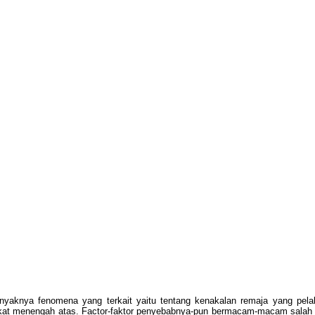
anyaknya fenomena yang terkait yaitu tentang kenakalan remaja yang pelak
gkat menengah atas. Factor-faktor penyebabnya-pun bermacam-macam salah 