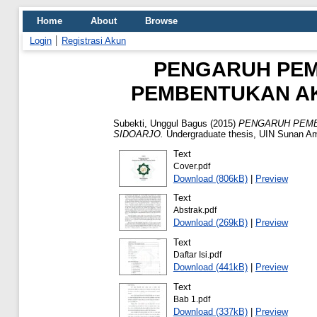
Home
About
Browse
Login
Registrasi Akun
PENGARUH PEM
PEMBENTUKAN AKH
Subekti, Unggul Bagus
(2015)
PENGARUH PEMB
SIDOARJO.
Undergraduate thesis, UIN Sunan A
Text
Cover.pdf
Download (806kB)
|
Preview
Text
Abstrak.pdf
Download (269kB)
|
Preview
Text
Daftar Isi.pdf
Download (441kB)
|
Preview
Text
Bab 1.pdf
Download (337kB)
|
Preview