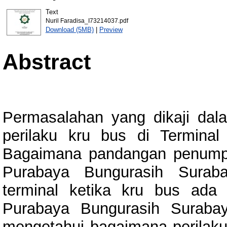
Text
Nuril Faradisa_I73214037.pdf
Download (5MB)
|
Preview
Abstract
Permasalahan yang dikaji dala
perilaku kru bus di Termina
Bagaimana pandangan penumpa
Purabaya Bungurasih Surab
terminal ketika kru bus ada
Purabaya Bungurasih Surabaya
mengetahui bagaimana perilak