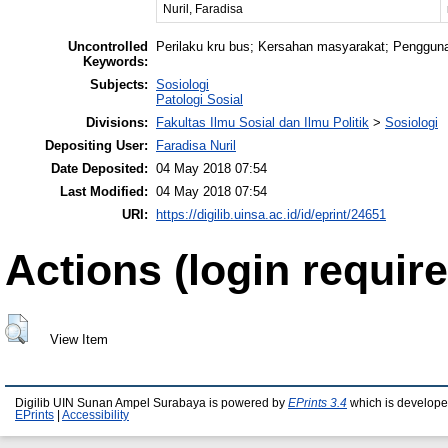
Nuril, Faradisa
Uncontrolled
Perilaku kru bus; Kersahan masyarakat; Penggu
Keywords:
Subjects:
Sosiologi
Patologi Sosial
Divisions:
Fakultas Ilmu Sosial dan Ilmu Politik
>
Sosiologi
Depositing User:
Faradisa Nuril
Date Deposited:
04 May 2018 07:54
Last Modified:
04 May 2018 07:54
URI:
https://digilib.uinsa.ac.id/id/eprint/24651
Actions (login require
View Item
Digilib UIN Sunan Ampel Surabaya is powered by
EPrints 3.4
which is develope
EPrints
|
Accessibility