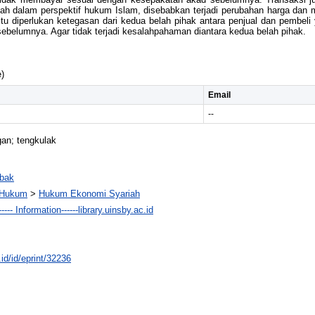
sah dalam perspektif hukum Islam, disebabkan terjadi perubahan harga dan
itu diperlukan ketegasan dari kedua belah pihak antara penjual dan pembeli 
sebelumnya. Agar tidak terjadi kesalahpahaman diantara kedua belah pihak.
)
Email
--
gan; tengkulak
bak
n Hukum
>
Hukum Ekonomi Syariah
--- Information------library.uinsby.ac.id
.id/id/eprint/32236