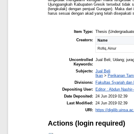
Ujungpangkah Kabupaten Gresik tersebut tidak 
(tengkulak) dengan penjual Guragan). Maka dari 
harus sesuai dengan akad yang telah disepakati 
Item Type:
Thesis (Undergraduate
Creators:
Name
Rofiq, Ainur
Uncontrolled
Jual Beli; Udang; jura
Keywords:
Subjects:
Jual Beli
Ikan
>
Perikanan Tam
Divisions:
Fakultas Syariah da
Depositing User:
Editor : Abdun Nashir---
Date Deposited:
24 Jun 2019 02:39
Last Modified:
24 Jun 2019 02:39
URI:
https://digilib.uinsa.ac
Actions (login required)