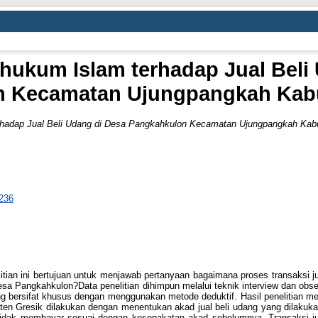
s hukum Islam terhadap Jual Beli
n Kecamatan Ujungpangkah Kabu
erhadap Jual Beli Udang di Desa Pangkahkulon Kecamatan Ujungpangkah Kab
2236
nelitian ini bertujuan untuk menjawab pertanyaan bagaimana proses transaks
Desa Pangkahkulon?Data penelitian dihimpun melalui teknik interview dan ob
ng bersifat khusus dengan menggunakan metode deduktif. Hasil penelitian me
Gresik dilakukan dengan menentukan akad jual beli udang yang dilakukan 
tidak membayar sesuai dengan kesepakatan akad sebelumnya. Transaksi j