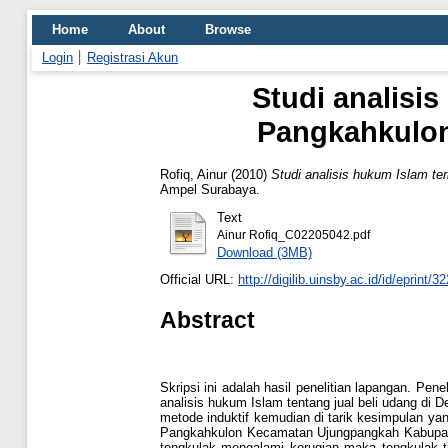
Home
About
Browse
Login
Registrasi Akun
Studi analisi
Pangkahkulo
Rofiq, Ainur
(2010)
Studi analisis hukum Islam t
Ampel Surabaya.
Text
Ainur Rofiq_C02205042.pdf
Download (3MB)
Official URL:
http://digilib.uinsby.ac.id/id/eprint/3
Abstract
Skripsi ini adalah hasil penelitian lapangan. Pe
analisis hukum Islam tentang jual beli udang di 
metode induktif kemudian di tarik kesimpulan ya
Pangkahkulon Kecamatan Ujungpangkah Kabupaten 
tengkulak mengalami kerugian maka tengkulak 