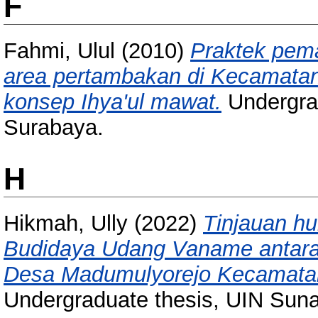
F
Fahmi, Ulul
(2010)
Praktek pema
area pertambakan di Kecamatan
konsep Ihya'ul mawat.
Undergra
Surabaya.
H
Hikmah, Ully
(2022)
Tinjauan h
Budidaya Udang Vaname antara 
Desa Madumulyorejo Kecamatan
Undergraduate thesis, UIN Sun