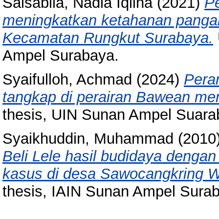
Salsabila, Nadia Iqlina
(2021)
P
meningkatkan ketahanan pang
Kecamatan Rungkut Surabaya.
Ampel Surabaya.
Syaifulloh, Achmad
(2024)
Pera
tangkap di perairan Bawean m
thesis, UIN Sunan Ampel Suara
Syaikhuddin, Muhammad
(2010
Beli Lele hasil budidaya denga
kasus di desa Sawocangkring W
thesis, IAIN Sunan Ampel Sura