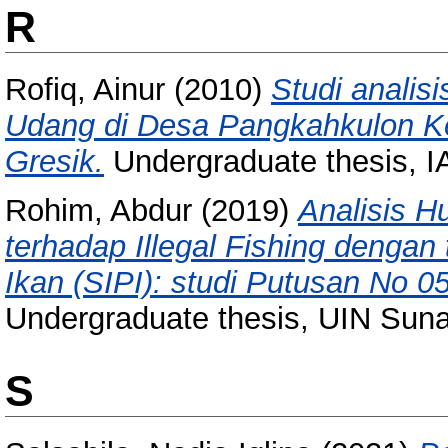
R
Rofiq, Ainur
(2010)
Studi analis
Udang di Desa Pangkahkulon 
Gresik.
Undergraduate thesis, 
Rohim, Abdur
(2019)
Analisis H
terhadap Illegal Fishing dengan
Ikan (SIPI): studi Putusan No 
Undergraduate thesis, UIN Sun
S