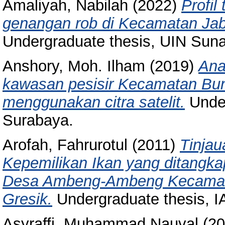
Amaliyah, Nabilah
(2022)
Profil
genangan rob di Kecamatan Jab
Undergraduate thesis, UIN Sun
Anshory, Moh. Ilham
(2019)
Ana
kawasan pesisir Kecamatan Bu
menggunakan citra satelit.
Under
Surabaya.
Arofah, Fahrurotul
(2011)
Tinjau
Kepemilikan Ikan yang ditangkap
Desa Ambeng-Ambeng Kecamat
Gresik.
Undergraduate thesis, 
Asyraffi, Muhammad Nauval
(20