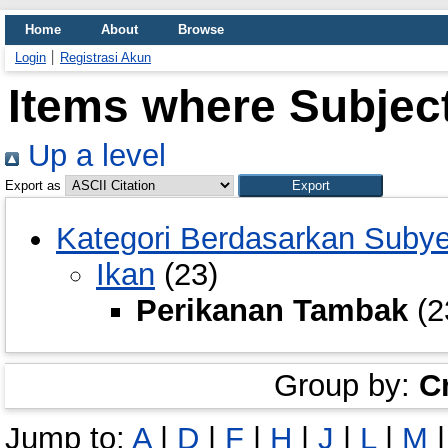
Home
About
Browse
Login
Registrasi Akun
Items where Subjec
Up a level
Export as
Kategori Berdasarkan Suby
Ikan
(23)
Perikanan Tambak
(2
Group by:
C
Jump to:
A
|
D
|
F
|
H
|
J
|
L
|
M