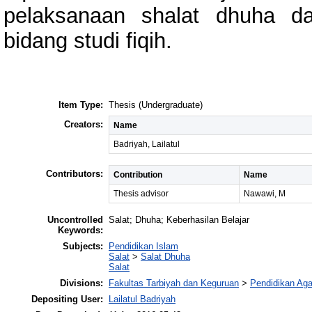
pelaksanaan shalat dhuha da
bidang studi fiqih.
Item Type:
Thesis (Undergraduate)
Creators:
Name
Badriyah, Lailatul
Contributors:
Contribution
Name
Thesis advisor
Nawawi, M
Uncontrolled
Salat; Dhuha; Keberhasilan Belajar
Keywords:
Subjects:
Pendidikan Islam
Salat
>
Salat Dhuha
Salat
Divisions:
Fakultas Tarbiyah dan Keguruan
>
Pendidikan Ag
Depositing User:
Lailatul Badriyah