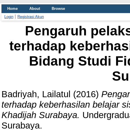
Home
About
Browse
Login
Registrasi Akun
Pengaruh pelak
terhadap keberhasi
Bidang Studi Fi
Su
Badriyah, Lailatul
(2016)
Pengar
terhadap keberhasilan belajar s
Khadijah Surabaya.
Undergradua
Surabaya.