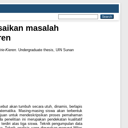
aikan masalah
ren
ie-Kieren.
Undergraduate thesis, UIN Sunan
but akan tumbuh secara utuh, dinamis, berlapis
atematika. Masing-masing siswa akan terbentuk
tujuan untuk mendeskripsikan proses pemahaman
 penelitian ini merupakan pendekatan kualitatif
terdiri atas tiga siswa. Teknik pengumpulan data
 Teknik analisis yang digunakan menurut Miles