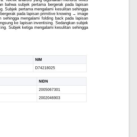
kan bahwa subjek pertama bergerak pada lapisan
g. Subjek pertama mengalami kesulitan sehingga
 bergerak pada lapisan primitive knowing → image
 sehingga mengalami folding back pada lapisan
angsung ke lapisan inventising. Sedangkan subjek
ing. Subjek ketiga mengalami kesulitan sehingga
NIM
D74218025
NIDN
2005067301
2002046903