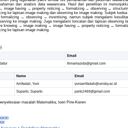
mahaman dan analisis data wawancara. Hasil dari penelitian ini menunjuk
image having → property noticing ↔ formalizing → observing ↔ structurin
icing ke lapisan image making dan observing ke image making. Subjek kedua
ormalizing → observing ↔ inventising, namun subjek mengalami kesulitan
serving ke image making. Juga mengalami loncatan dari lapisan observing l
ve knowing → image making → image having → property noticing ↔ formaliz
cing ke lapisan image making.
)
Email
datur
finnamazida@gmail.com
Name
Email
Arrifadah, Yuni
yuniarrifadah@uinsby.ac.id
Suparto, Suparto
parto2469@gmail.com
nyelesaian masalah Matematika; toeri Pirie-Kieren
jaran
jar