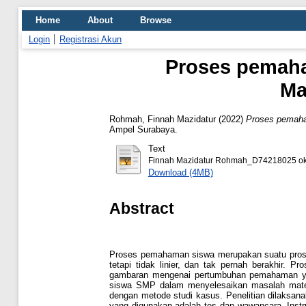
Home
About
Browse
Login
Registrasi Akun
Proses pemah
Ma
Rohmah, Finnah Mazidatur
(2022)
Proses pemaha
Ampel Surabaya.
Text
Finnah Mazidatur Rohmah_D74218025 ok
Download (4MB)
Abstract
Proses pemahaman siswa merupakan suatu proses
tetapi tidak linier, dan tak pernah berakhir.
gambaran mengenai pertumbuhan pemahaman yang
siswa SMP dalam menyelesaikan masalah matemati
dengan metode studi kasus. Penelitian dilaksana
yang digunakan adalah tes dan wawancara. Inst