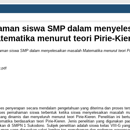
aman siswa SMP dalam menyeles
tematika menurut teori Pirie-Kie
man siswa SMP dalam menyelesaikan masalah Matematika menurut teori Pir
.pdf
 penyerapan secara mendalam pengetahuan yang diterima dan proses terse
 Proses pemahaman siswa terbentuk ketika siswa menyelesaikan masalah m
 dinamis dan menyeluruh menurut teori Pirie-Kieren. Penelitian ini ber
ka berdasarkan teori Pirie-Kieren. Jenis penelitian yang digunakan pada
kan di SMPN 1 Sukodono. Subjek penelitian adalah siswa kelas VIII-G yang 
rumen yang digunakan yakni lembar tes pemahaman dan pedoman wawancara.