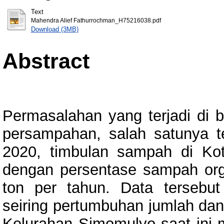
Text
Mahendra Alief Fathurrochman_H75216038.pdf
Download (3MB)
Abstract
Permasalahan yang terjadi di be
persampahan, salah satunya t
2020, timbulan sampah di Ko
dengan persentase sampah org
ton per tahun. Data tersebut
seiring pertumbuhan jumlah dan
Kelurahan Simomulyo saat ini m