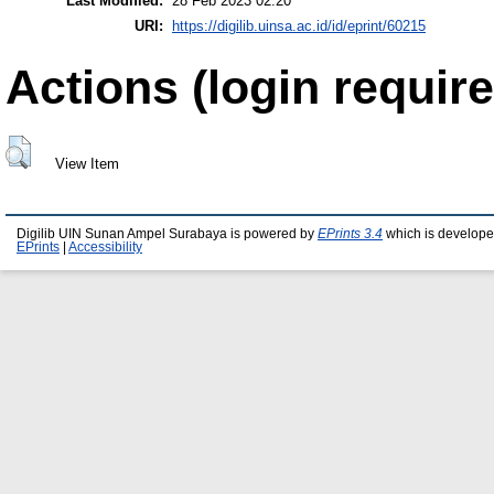
Last Modified:
28 Feb 2023 02:20
URI:
https://digilib.uinsa.ac.id/id/eprint/60215
Actions (login require
View Item
Digilib UIN Sunan Ampel Surabaya is powered by
EPrints 3.4
which is develope
EPrints
|
Accessibility