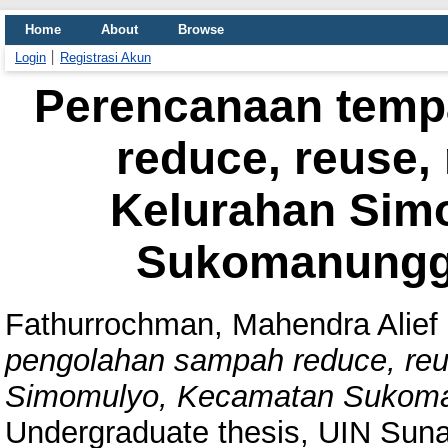
Home
About
Browse
Login
Registrasi Akun
Perencanaan temp
reduce, reuse, 
Kelurahan Sim
Sukomanungga
Fathurrochman, Mahendra Alief
pengolahan sampah reduce, reus
Simomulyo, Kecamatan Sukoma
Undergraduate thesis, UIN Sun