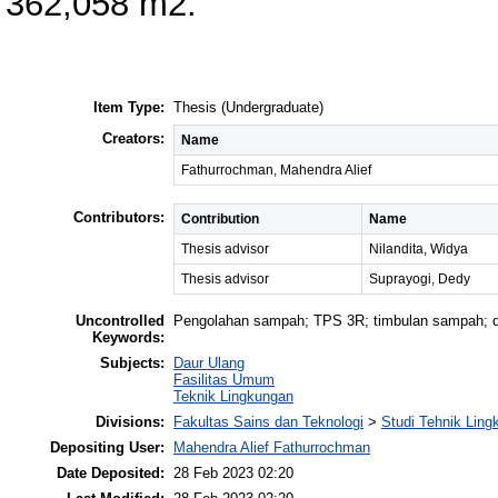
362,058 m2.
Item Type:
Thesis (Undergraduate)
Creators:
Name
Fathurrochman, Mahendra Alief
Contributors:
Contribution
Name
Thesis advisor
Nilandita, Widya
Thesis advisor
Suprayogi, Dedy
Uncontrolled
Pengolahan sampah; TPS 3R; timbulan sampah; 
Keywords:
Subjects:
Daur Ulang
Fasilitas Umum
Teknik Lingkungan
Divisions:
Fakultas Sains dan Teknologi
>
Studi Tehnik Ling
Depositing User:
Mahendra Alief Fathurrochman
Date Deposited:
28 Feb 2023 02:20