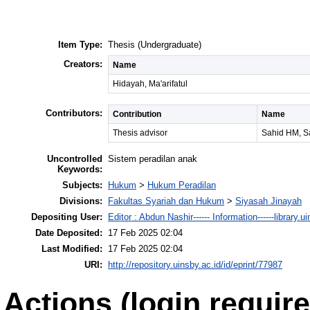
Item Type:
Thesis (Undergraduate)
Creators:
Name
Hidayah, Ma'arifatul
Contributors:
Contribution
Name
Thesis advisor
Sahid HM, S
Uncontrolled
Sistem peradilan anak
Keywords:
Subjects:
Hukum
>
Hukum Peradilan
Divisions:
Fakultas Syariah dan Hukum
>
Siyasah Jinayah
Depositing User:
Editor : Abdun Nashir------ Information------library.u
Date Deposited:
17 Feb 2025 02:04
Last Modified:
17 Feb 2025 02:04
URI:
http://repository.uinsby.ac.id/id/eprint/77987
Actions (login require