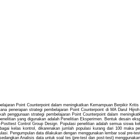
mbelajaran Point Counterpoint dalam meningkatkan Kemampuan Berpikir Kritis
ana penerapan strategi pembelajaran Point Counterpoint di MA Darul Hijro
ifkah penggunaan strategi pembelajaran Point Counterpoint dalam meningkat
 penelitian yang digunakan adalah Penelitian Eksperimen. Bentuk desain eks
Posttest Control Group Design. Populasi penelitian adalah semua siswa kel
agai kelas kontrol, dikarenakan jumlah populasi kurang dari 100 maka pe
opulasi. Pengumpulan data dilakukan dengan menggunakan lembar soal pre-test 
angkan Analisis data untuk soal tes (pre-test dan post-test) menggunakan u