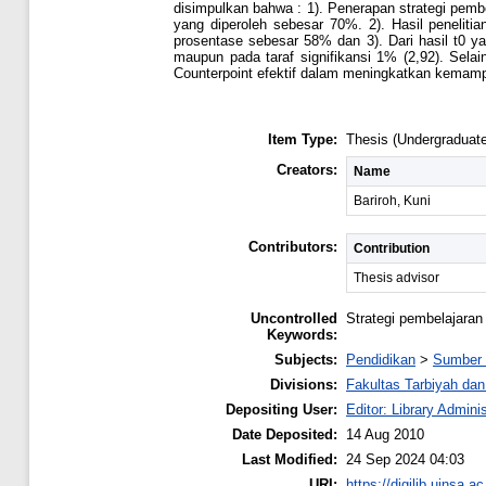
disimpulkan bahwa : 1). Penerapan strategi pembel
yang diperoleh sebesar 70%. 2). Hasil peneliti
prosentase sebesar 58% dan 3). Dari hasil t0 yan
maupun pada taraf signifikansi 1% (2,92). Selain
Counterpoint efektif dalam meningkatkan kemampua
Item Type:
Thesis (Undergraduate
Creators:
Name
Bariroh, Kuni
Contributors:
Contribution
Thesis advisor
Uncontrolled
Strategi pembelajaran
Keywords:
Subjects:
Pendidikan
>
Sumber 
Divisions:
Fakultas Tarbiyah da
Depositing User:
Editor: Library Administ
Date Deposited:
14 Aug 2010
Last Modified:
24 Sep 2024 04:03
URI:
https://digilib.uinsa.ac