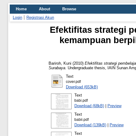
Home
About
Browse
Login
Registrasi Akun
Efektifitas strateg
kemampuan berpiki
Bariroh, Kuni
(2010)
Efektifitas strategi pembela
Surabaya.
Undergraduate thesis, IAIN Sunan Amp
Text
cover.pdf
Download (653kB)
Text
babi.pdf
Download (68kB)
|
Preview
Text
babii.pdf
Download (139kB)
|
Preview
Text