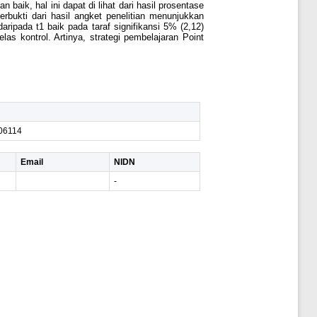
baik, hal ini dapat di lihat dari hasil prosentase
rbukti dari hasil angket penelitian menunjukkan
aripada t1 baik pada taraf signifikansi 5% (2,12)
las kontrol. Artinya, strategi pembelajaran Point
06114
Email
NIDN
-