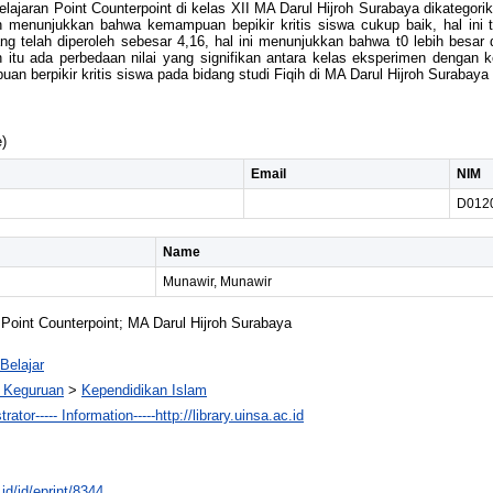
ajaran Point Counterpoint di kelas XII MA Darul Hijroh Surabaya dikategorikan 
an menunjukkan bahwa kemampuan bepikir kritis siswa cukup baik, hal ini te
g telah diperoleh sebesar 4,16, hal ini menunjukkan bahwa t0 lebih besar d
 itu ada perbedaan nilai yang signifikan antara kelas eksperimen dengan ke
n berpikir kritis siswa pada bidang studi Fiqih di MA Darul Hijroh Surabaya
)
Email
NIM
D012
Name
Munawir, Munawir
 Point Counterpoint; MA Darul Hijroh Surabaya
Belajar
n Keguruan
>
Kependidikan Islam
rator----- Information-----http://library.uinsa.ac.id
.id/id/eprint/8344