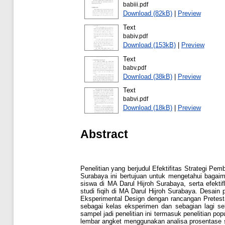
babiii.pdf
Download (82kB)
|
Preview
Text
babiv.pdf
Download (153kB)
|
Preview
Text
babv.pdf
Download (38kB)
|
Preview
Text
babvi.pdf
Download (18kB)
|
Preview
Abstract
Penelitian yang berjudul Efektifitas Strategi Pe
Surabaya ini bertujuan untuk mengetahui bagaim
siswa di MA Darul Hijroh Surabaya, serta efekt
studi fiqih di MA Darul Hijroh Surabaya. Desain
Eksperimental Design dengan rancangan Pretest-
sebagai kelas eksperimen dan sebagian lagi seb
sampel jadi penelitian ini termasuk penelitian p
lembar angket menggunakan analisa prosentase sed