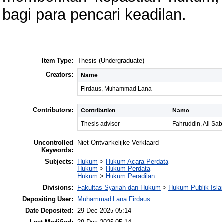
bagi para pencari keadilan.
Item Type:
Thesis (Undergraduate)
Creators:
Name
Firdaus, Muhammad Lana
Contributors:
Contribution
Name
Thesis advisor
Fahruddin, Ali Sab
Uncontrolled
Niet Ontvankelijke Verklaard
Keywords:
Subjects:
Hukum
>
Hukum Acara Perdata
Hukum
>
Hukum Perdata
Hukum
>
Hukum Peradilan
Divisions:
Fakultas Syariah dan Hukum
>
Hukum Publik Isl
Depositing User:
Muhammad Lana Firdaus
Date Deposited:
29 Dec 2025 05:14
Last Modified:
29 Dec 2025 05:14