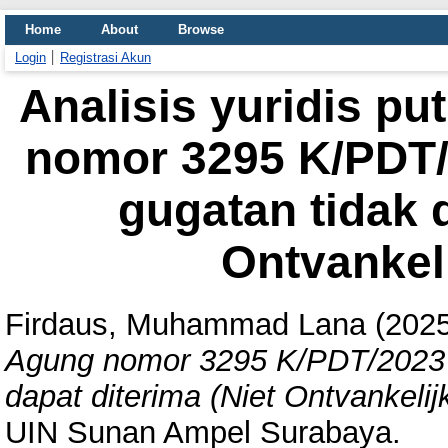
Home
About
Browse
Login
Registrasi Akun
Analisis yuridis 
nomor 3295 K/PDT
gugatan tidak d
Ontvankeli
Firdaus, Muhammad Lana
(202
Agung nomor 3295 K/PDT/2023 
dapat diterima (Niet Ontvankelij
UIN Sunan Ampel Surabaya.