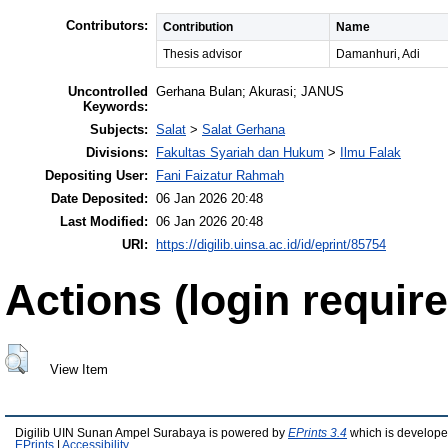
Contributors:
Contribution
Name
Thesis advisor
Damanhuri, Adi
Uncontrolled
Gerhana Bulan; Akurasi; JANUS
Keywords:
Subjects:
Salat
>
Salat Gerhana
Divisions:
Fakultas Syariah dan Hukum
>
Ilmu Falak
Depositing User:
Fani Faizatur Rahmah
Date Deposited:
06 Jan 2026 20:48
Last Modified:
06 Jan 2026 20:48
URI:
https://digilib.uinsa.ac.id/id/eprint/85754
Actions (login require
View Item
Digilib UIN Sunan Ampel Surabaya is powered by
EPrints 3.4
which is develope
EPrints
|
Accessibility