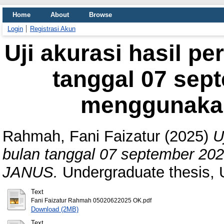
Home
About
Browse
Login
Registrasi Akun
Uji akurasi hasil p
tanggal 07 sep
menggunaka
Rahmah, Fani Faizatur
(2025)
U
bulan tanggal 07 september 2
JANUS.
Undergraduate thesis,
Text
Fani Faizatur Rahmah 05020622025 OK.pdf
Download (2MB)
Text