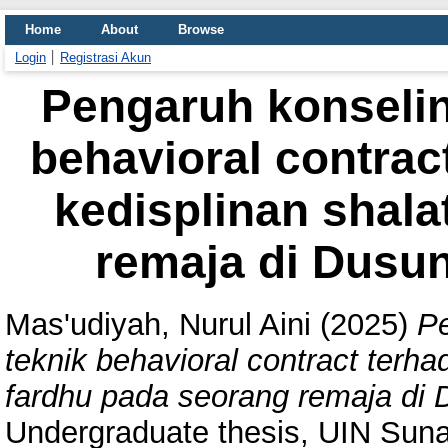
Home
About
Browse
Login
Registrasi Akun
Pengaruh konselin
behavioral contrac
kedisplinan shala
remaja di Dusu
Mas'udiyah, Nurul Aini
(2025)
Pe
teknik behavioral contract terh
fardhu pada seorang remaja di
Undergraduate thesis, UIN Sun