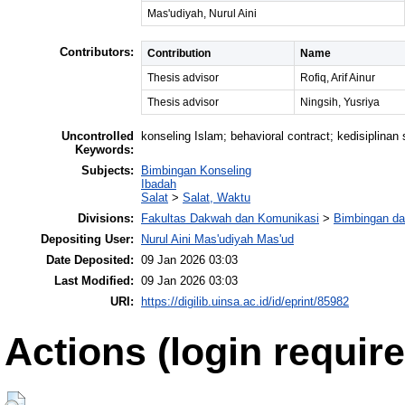
Mas'udiyah, Nurul Aini
Contributors:
Contribution
Name
Thesis advisor
Rofiq, Arif Ainur
Thesis advisor
Ningsih, Yusriya
Uncontrolled
konseling Islam; behavioral contract; kedisiplinan 
Keywords:
Subjects:
Bimbingan Konseling
Ibadah
Salat
>
Salat, Waktu
Divisions:
Fakultas Dakwah dan Komunikasi
>
Bimbingan da
Depositing User:
Nurul Aini Mas'udiyah Mas'ud
Date Deposited:
09 Jan 2026 03:03
Last Modified:
09 Jan 2026 03:03
URI:
https://digilib.uinsa.ac.id/id/eprint/85982
Actions (login require