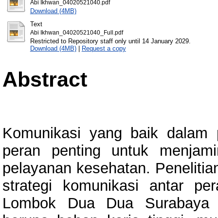
Abi Ikhwan_04020521040.pdf
Download (4MB)
Text
Abi Ikhwan_04020521040_Full.pdf
Restricted to Repository staff only until 14 January 2029.
Download (4MB)
|
Request a copy
Abstract
Komunikasi yang baik dalam p
peran penting untuk menjam
pelayanan kesehatan. Penelitia
strategi komunikasi antar p
Lombok Dua Dua Surabaya y