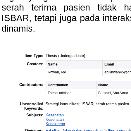
serah terima pasien tidak 
ISBAR, tetapi juga pada interak
dinamis.
Item Type:
Thesis (Undergraduate)
Creators:
Name
Email
Ikhwan, Abi
abikhwan45@gm
Contributors:
Contribution
Name
Thesis advisor
Bustomi, Abu Amar
Uncontrolled
Strategi komunikasi; ISBAR; serah terima pasien
Keywords:
Subjects:
Kesehatan
Kesehatan
Kedokteran
Divisions:
Fakultas Dakwah dan Komunikasi
>
Ilmu Komunik