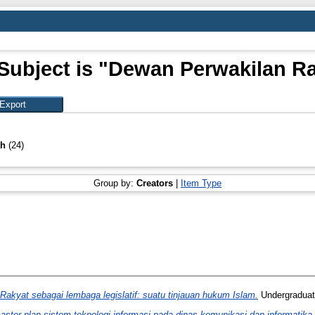
Subject is "Dewan Perwakilan R
ah
(24)
Group by:
Creators
|
Item Type
kyat sebagai lembaga legislatif: suatu tinjauan hukum Islam.
Undergraduat
ster plan sistem teknologi informasi pada dinas komunikasi dan informati