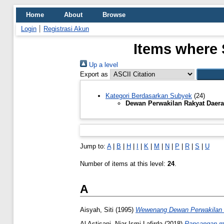
Home
About
Browse
Login
Registrasi Akun
Items where 
Up a level
Export as
Kategori Berdasarkan Subyek
(24)
Dewan Perwakilan Rakyat Daer
Jump to:
A
|
B
|
H
|
I
|
K
|
M
|
N
|
P
|
R
|
S
|
U
Number of items at this level:
24
.
A
Aisyah, Siti
(1995)
Wewenang Dewan Perwakilan Ra
Al Astisani, Niar Ismi Lafirda
(2018)
Rancangan ma