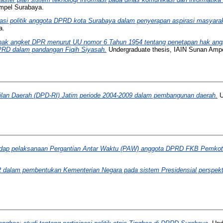
mpel Surabaya.
asi politik anggota DPRD kota Surabaya dalam penyerapan aspirasi masyaraka
a.
ak angket DPR menurut UU nomor 6 Tahun 1954 tentang penetapan hak ang
D dalam pandangan Fiqih Siyasah.
Undergraduate thesis, IAIN Sunan Amp
lan Daerah (DPD-RI) Jatim periode 2004-2009 dalam pembangunan daerah.
U
hadap pelaksanaan Pergantian Antar Waktu (PAW) anggota DPRD FKB Pemkot 
R dalam pembentukan Kementerian Negara pada sistem Presidensial perspekti