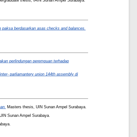
rgraduate thesis, IAIN Sunan Ampel Surabaya.
n paksa berdasarkan asas checks and balances.
jakan perlindungan perempuan terhadap
nter- parliamantery union 144th assembly di
an.
Masters thesis, UIN Sunan Ampel Surabaya.
 UIN Sunan Ampel Surabaya.
abaya.