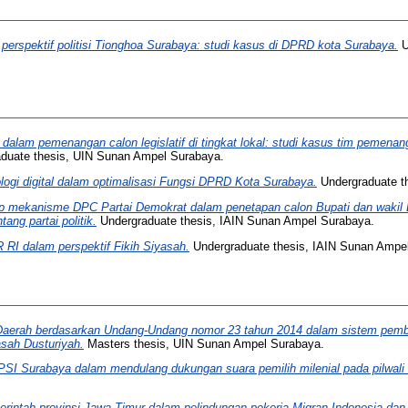
m perspektif politisi Tionghoa Surabaya: studi kasus di DPRD kota Surabaya.
U
ik dalam pemenangan calon legislatif di tingkat lokal: studi kasus tim pemen
duate thesis, UIN Sunan Ampel Surabaya.
logi digital dalam optimalisasi Fungsi DPRD Kota Surabaya.
Undergraduate t
ap mekanisme DPC Partai Demokrat dalam penetapan calon Bupati dan wakil 
ng partai politik.
Undergraduate thesis, IAIN Sunan Ampel Surabaya.
RI dalam perspektif Fikih Siyasah.
Undergraduate thesis, IAIN Sunan Ampe
Daerah berdasarkan Undang-Undang nomor 23 tahun 2014 dalam sistem pem
asah Dusturiyah.
Masters thesis, UIN Sunan Ampel Surabaya.
D PSI Surabaya dalam mendulang dukungan suara pemilih milenial pada pilwal
rintah provinsi Jawa Timur dalam pelindungan pekerja Migran Indonesia dan