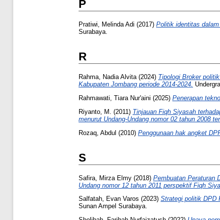
P
Pratiwi, Melinda Adi
(2017)
Politik identitas dala
Surabaya.
R
Rahma, Nadia Alvita
(2024)
Tipologi Broker polit
Kabupaten Jombang periode 2014-2024.
Undergra
Rahmawati, Tiara Nur'aini
(2025)
Penerapan tekno
Riyanto, M.
(2011)
Tinjauan Fiqh Siyasah terhad
menurut Undang-Undang nomor 02 tahun 2008 tenta
Rozaq, Abdul
(2010)
Penggunaan hak angket DPR 
S
Safira, Mirza Elmy
(2018)
Pembuatan Peraturan 
Undang nomor 12 tahun 2011 perspektif Fiqh Siy
Salfatah, Evan Varos
(2023)
Strategi politik DP
Sunan Ampel Surabaya.
Sholihah, Farihah Nurfaizatush
(2022)
Upaya peme