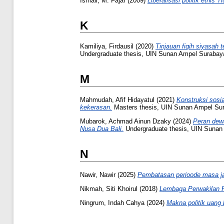
Ismail, M. Fajar
(2009)
Liberalisasi politik etnis 
K
Kamiliya, Firdausil
(2020)
Tinjauan fiqih siyasah
Undergraduate thesis, UIN Sunan Ampel Surabay
M
Mahmudah, Afif Hidayatul
(2021)
Konstruksi sosi
kekerasan.
Masters thesis, UIN Sunan Ampel Su
Mubarok, Achmad Ainun Dzaky
(2024)
Peran dewa
Nusa Dua Bali.
Undergraduate thesis, UIN Sunan
N
Nawir, Nawir
(2025)
Pembatasan perioode masa ja
Nikmah, Siti Khoirul
(2018)
Lembaga Perwakilan Ra
Ningrum, Indah Cahya
(2024)
Makna politik uang b