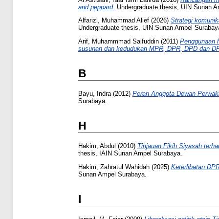
and peppard.
Undergraduate thesis, UIN Sunan A
Alfarizi, Muhammad Alief
(2026)
Strategi komunik
Undergraduate thesis, UIN Sunan Ampel Surabay
Arif, Muhammmad Saifuddin
(2011)
Penggunaan h
susunan dan kedudukan MPR, DPR, DPD dan DPR
B
Bayu, Indra
(2012)
Peran Anggota Dewan Perwaki
Surabaya.
H
Hakim, Abdul
(2010)
Tinjauan Fikih Siyasah ter
thesis, IAIN Sunan Ampel Surabaya.
Hakim, Zahratul Wahidah
(2025)
Keterlibatan DP
Sunan Ampel Surabaya.
I