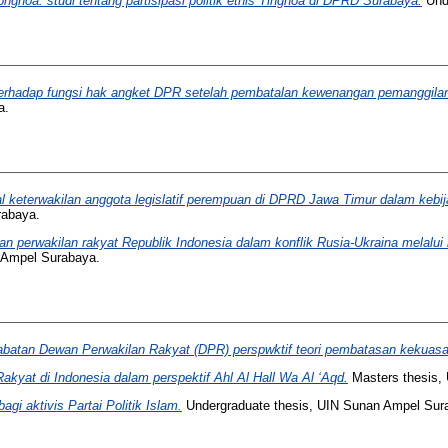
Tionghoa: studi tentang partisipasi politik etnis Tinghoa di DPRD Surabaya.
Unde
 terhadap fungsi hak angket DPR setelah pembatalan kewenangan pemanggila
a.
al keterwakilan anggota legislatif perempuan di DPRD Jawa Timur dalam kebi
rabaya.
n perwakilan rakyat Republik Indonesia dalam konflik Rusia-Ukraina melalui i
 Ampel Surabaya.
batan Dewan Perwakilan Rakyat (DPR) perspwktif teori pembatasan kekuasa
kyat di Indonesia dalam perspektif Ahl Al Hall Wa Al ‘Aqd.
Masters thesis,
agi aktivis Partai Politik Islam.
Undergraduate thesis, UIN Sunan Ampel Sur