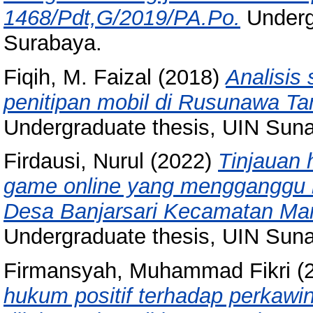
1468/Pdt,G/2019/PA.Po.
Underg
Surabaya.
Fiqih, M. Faizal
(2018)
Analisis 
penitipan mobil di Rusunawa T
Undergraduate thesis, UIN Sun
Firdausi, Nurul
(2022)
Tinjauan
game online yang mengganggu k
Desa Banjarsari Kecamatan Ma
Undergraduate thesis, UIN Sun
Firmansyah, Muhammad Fikri
(
hukum positif terhadap perkawi