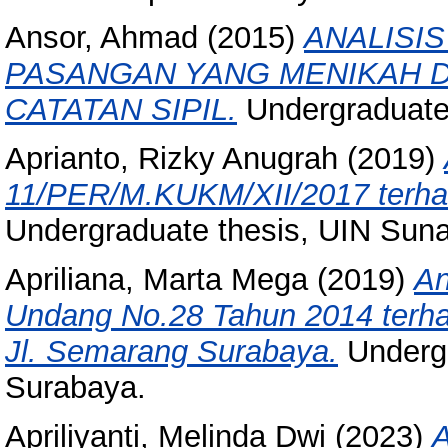
Ansor, Ahmad
(2015)
ANALISI
PASANGAN YANG MENIKAH D
CATATAN SIPIL.
Undergraduate
Aprianto, Rizky Anugrah
(2019)
11/PER/M.KUKM/XII/2017 terh
Undergraduate thesis, UIN Sun
Apriliana, Marta Mega
(2019)
An
Undang No.28 Tahun 2014 terhad
Jl. Semarang Surabaya.
Undergr
Surabaya.
Apriliyanti, Melinda Dwi
(2023)
A