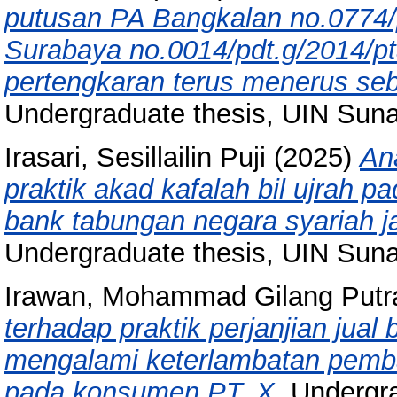
putusan PA Bangkalan no.0774/
Surabaya no.0014/pdt.g/2014/pt
pertengkaran terus menerus seb
Undergraduate thesis, UIN Sun
Irasari, Sesillailin Puji
(2025)
An
praktik akad kafalah bil ujrah 
bank tabungan negara syariah j
Undergraduate thesis, UIN Sun
Irawan, Mohammad Gilang Putr
terhadap praktik perjanjian jua
mengalami keterlambatan pemb
pada konsumen PT. X.
Undergra