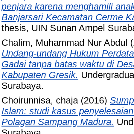
penjara karena menghamili anak
Banjarsari Kecamatan Cerme Ka
thesis, UIN Sunan Ampel Surab
Chalim, Muhammad Nur Abdul
(
Undang-undang Hukum Perdata 
Gadai tanpa batas waktu di D
Kabupaten Gresik.
Undergraduat
Surabaya.
Choirunnisa, chaja
(2016)
Sumpa
Islam: studi kasus penyelesaia
Polagan Sampang Madura.
Unde
Surabaya.