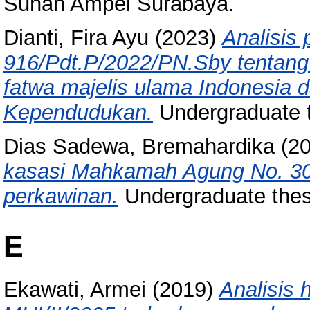
Sunan Ampel Surabaya.
Dianti, Fira Ayu
(2023)
Analisis
916/Pdt.P/2022/PN.Sby tentang
fatwa majelis ulama Indonesia
Kependudukan.
Undergraduate 
Dias Sadewa, Bremahardika
(2
kasasi Mahkamah Agung No. 30
perkawinan.
Undergraduate thes
E
Ekawati, Armei
(2019)
Analisis