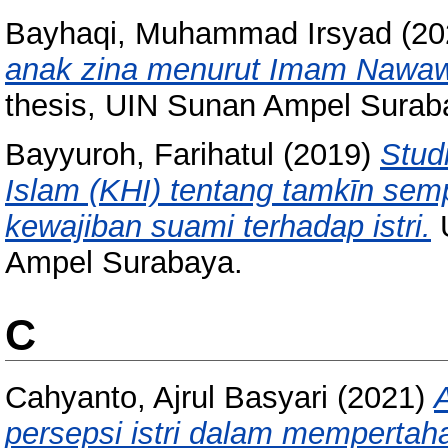
Bayhaqi, Muhammad Irsyad
(20
anak zina menurut Imam Nawawi
thesis, UIN Sunan Ampel Surab
Bayyuroh, Farihatul
(2019)
Stud
Islam (KHI) tentang tamkīn se
kewajiban suami terhadap istri.
U
Ampel Surabaya.
C
Cahyanto, Ajrul Basyari
(2021)
persepsi istri dalam mempertah