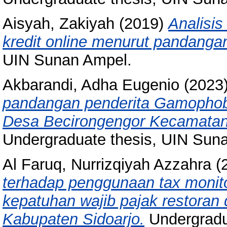
Aisyah, Zakiyah
(2019)
Analisi
kredit online menurut pandang
UIN Sunan Ampel.
Akbarandi, Adha Eugenio
(2023
pandangan penderita Gamophobia
Desa Becirongengor Kecamatan
Undergraduate thesis, UIN Sun
Al Faruq, Nurrizqiyah Azzahra
(
terhadap penggunaan tax monit
kepatuhan wajib pajak restoran 
Kabupaten Sidoarjo.
Undergradu