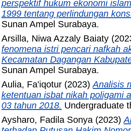
perspektif hukum ekonomi isla
1999 tentang perlindungan kon
Sunan Ampel Surabaya.
Arsilla, Niwa Azzaly Baiaty
(202
fenomena istri pencari nafkah ak
Kecamatan Dagangan Kabupate
Sunan Ampel Surabaya.
Aulia, Fa'iqotur
(2023)
Analisis 
ketentuan isbat nikah poligami 
03 tahun 2018.
Undergraduate t
Aysharo, Fadila Sonya
(2023)
A
terhadap Putusan Hakim Nomor 