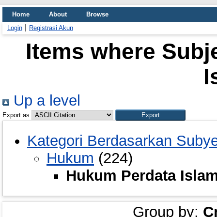
Home
About
Browse
Login
Registrasi Akun
Items where Subj
I
Up a level
Export as
Kategori Berdasarkan Suby
Hukum
(224)
Hukum Perdata Isla
Group by:
C