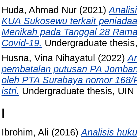
Huda, Ahmad Nur
(2021)
Analis
KUA Sukosewu terkait peniadaa
Menikah pada Tanggal 28 Rama
Covid-19.
Undergraduate thesis
Husna, Vina Nihayatul
(2022)
An
pembatalan putusan PA Jomba
oleh PTA Surabaya nomor 168/
istri.
Undergraduate thesis, UIN
I
Ibrohim, Ali
(2016)
Analisis huk