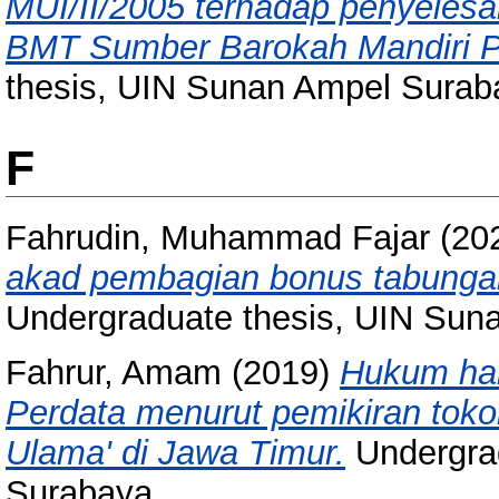
MUI/II/2005 terhadap penyeles
BMT Sumber Barokah Mandiri Pu
thesis, UIN Sunan Ampel Surab
F
Fahrudin, Muhammad Fajar
(20
akad pembagian bonus tabung
Undergraduate thesis, UIN Sun
Fahrur, Amam
(2019)
Hukum ha
Perdata menurut pemikiran tok
Ulama' di Jawa Timur.
Undergra
Surabaya.