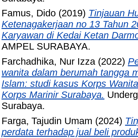
Famus, Dido
(2019)
Tinjauan H
Ketenagakerjaan no 13 Tahun 
Karyawan di Kedai Ketan Darmo
AMPEL SURABAYA.
Farchadhika, Nur Izza
(2022)
Pe
wanita dalam berumah tangga m
Islam: studi kasus Korps Wani
Korps Marinir Surabaya.
Undergr
Surabaya.
Farga, Tajudin Umam
(2024)
Ti
perdata terhadap jual beli produ