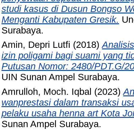
studi kasus di Dusun Bongso 
Menganti Kabupaten Gresik.
Und
Surabaya.
Amin, Depri Lutfi
(2018)
Analisi
izin poligami bagi suami yang t
Putusan Nomor: 2480/PDT.G/2
UIN Sunan Ampel Surabaya.
Amrulloh, Moch. Iqbal
(2023)
An
wanprestasi dalam transaksi us
pelaku usaha henna art Kota J
Sunan Ampel Surabaya.