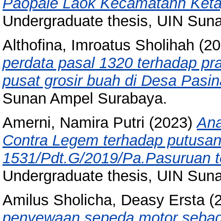
Paopale Laok Kecamatann Ket
Undergraduate thesis, UIN Sun
Althofina, Imroatus Sholihah
(20
perdata pasal 1320 terhadap prak
pusat grosir buah di Desa Pasin
Sunan Ampel Surabaya.
Amerni, Namira Putri
(2023)
Ana
Contra Legem terhadap putusa
1531/Pdt.G/2019/Pa.Pasuruan t
Undergraduate thesis, UIN Sun
Amilus Sholicha, Deasy Ersta
(
penyewaan sepeda motor sebaga