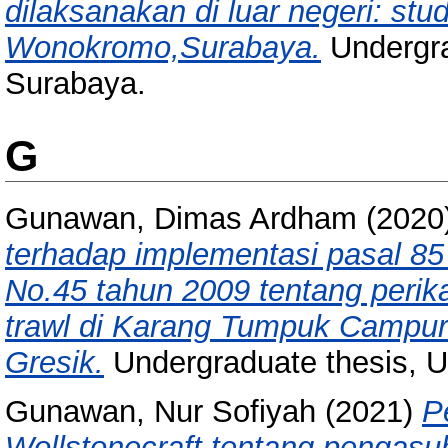
dilaksanakan di luar negeri: st
Wonokromo,Surabaya.
Undergra
Surabaya.
G
Gunawan, Dimas Ardham
(2020
terhadap implementasi pasal 8
No.45 tahun 2009 tentang perik
trawl di Karang Tumpuk Campu
Gresik.
Undergraduate thesis, 
Gunawan, Nur Sofiyah
(2021)
P
Wollstonecraft tentang pengasu