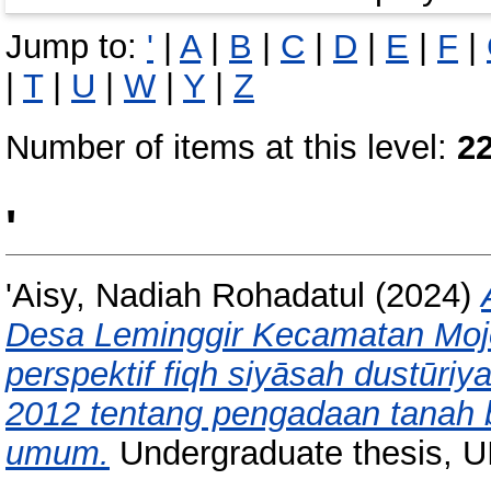
Jump to:
'
|
A
|
B
|
C
|
D
|
E
|
F
|
|
T
|
U
|
W
|
Y
|
Z
Number of items at this level:
2
'
'Aisy, Nadiah Rohadatul
(2024)
Desa Leminggir Kecamatan Moj
perspektif fiqh siyāsah dustūr
2012 tentang pengadaan tanah 
umum.
Undergraduate thesis, 