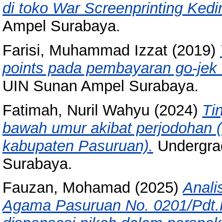
di toko War Screenprinting Kedir
Ampel Surabaya.
Farisi, Muhammad Izzat
(2019)
points pada pembayaran go-jek 
UIN Sunan Ampel Surabaya.
Fatimah, Nuril Wahyu
(2024)
Ti
bawah umur akibat perjodohan 
kabupaten Pasuruan).
Undergrad
Surabaya.
Fauzan, Mohamad
(2025)
Anali
Agama Pasuruan No. 0201/Pdt.