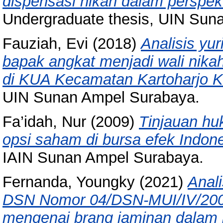
dispensasi nikah dalam perspekt
Undergraduate thesis, UIN Sun
Fauziah, Evi
(2018)
Analisis yu
bapak angkat menjadi wali nikah
di KUA Kecamatan Kartoharjo K
UIN Sunan Ampel Surabaya.
Fa’idah, Nur
(2009)
Tinjauan hu
opsi saham di bursa efek Indon
IAIN Sunan Ampel Surabaya.
Fernanda, Youngky
(2021)
Anal
DSN Nomor 04/DSN-MUI/IV/2000
mengenai brang jaminan dalam