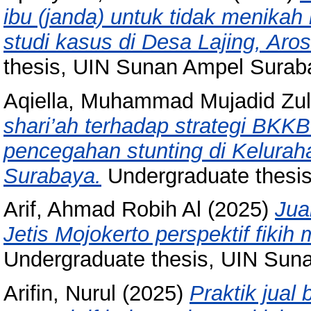
ibu (janda) untuk tidak menikah
studi kasus di Desa Lajing, Aro
thesis, UIN Sunan Ampel Surab
Aqiella, Muhammad Mujadid Zul
shari’ah terhadap strategi BK
pencegahan stunting di Kelurah
Surabaya.
Undergraduate thesi
Arif, Ahmad Robih Al
(2025)
Jua
Jetis Mojokerto perspektif fik
Undergraduate thesis, UIN Sun
Arifin, Nurul
(2025)
Praktik jual 