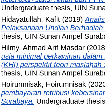
Undergraduate thesis, UIN Sun
Hidayatullah, Kafit
(2019)
Anali
Pelaksanaan Undian Berhadiah d
thesis, UIN Sunan Ampel Surab
Hilmy, Ahmad Arif Masdar
(201
usia minimal perkawinan dalam
(KHI) perspektif teori maṣlaḥah
thesis, UIN Sunan Ampel Surab
Hoirumnisak, Hoirumnisak
(202
pembayaran retribusi kebersihan
Surabaya.
Undergraduate thesi