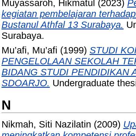
Muyassaroh, Hikmatul
(2023)
Pe
kegiatan pembelajaran terhadap 
Bustanul Athfal 13 Surabaya.
Un
Surabaya.
Mu’afi, Mu’afi
(1999)
STUDI KO
PENGELOLAAN SEKOLAH TE
BIDANG STUDI PENDIDIKAN A
SDOARJO.
Undergraduate thes
N
Nikmah, Siti Nazilatin
(2009)
Up
meningkatkan kompetensi profe