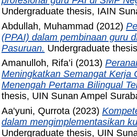
profesional guru PAI di SMP Ne
Undergraduate thesis, IAIN Su
Abdullah, Muhammad
(2012)
Pe
(PPAI) dalam pembinaan guru 
Pasuruan.
Undergraduate thesi
Amanulloh, Rifa’i
(2013)
Perana
Meningkatkan Semangat Kerja 
Menengah Pertama Bilingual Ter
thesis, UIN Sunan Ampel Surab
Aa'yuni, Qurrota
(2023)
Kompete
dalam mengimplementasikan ku
Undergraduate thesis, UIN Sun