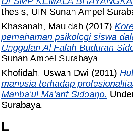
DI SMP KEMALA BHAYANGKAR
thesis, UIN Sunan Ampel Surab
Khasanah, Mauidah
(2017)
Kore
pemahaman psikologi siswa dal
Unggulan Al Falah Buduran Sido
Sunan Ampel Surabaya.
Khofidah, Uswah Dwi
(2011)
Hu
manusia terhadap profesionalit
Manba'ul Ma'arif Sidoarjo.
Under
Surabaya.
L