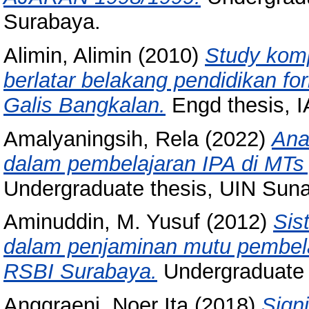
Surabaya.
Alimin, Alimin
(2010)
Study komp
berlatar belakang pendidikan fo
Galis Bangkalan.
Engd thesis, 
Amalyaningsih, Rela
(2022)
Ana
dalam pembelajaran IPA di MTs 
Undergraduate thesis, UIN Sun
Aminuddin, M. Yusuf
(2012)
Sis
dalam penjaminan mutu pembe
RSBI Surabaya.
Undergraduate 
Anggraeni, Noer Ita
(2018)
Sign