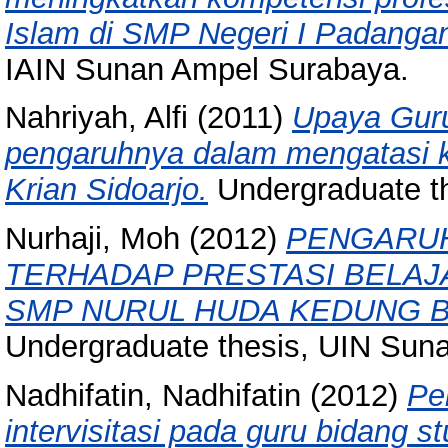
Islam di SMP Negeri I Padanga
IAIN Sunan Ampel Surabaya.
Nahriyah, Alfi
(2011)
Upaya Guru
pengaruhnya dalam mengatasi k
Krian Sidoarjo.
Undergraduate t
Nurhaji, Moh
(2012)
PENGARUH
TERHADAP PRESTASI BELAJA
SMP NURUL HUDA KEDUNG B
Undergraduate thesis, UIN Sun
Nadhifatin, Nadhifatin
(2012)
Pe
intervisitasi pada guru bidang 