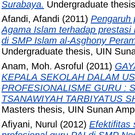
Surabaya.
Undergraduate thesi
Afandi, Afandi
(2011)
Pengaruh p
Agama Islam terhadap prestasi b
di SMP Islam al-Asghony Pera
Undergraduate thesis, UIN Sun
Anam, Moh. Asroful
(2011)
GAY
KEPALA SEKOLAH DALAM U
PROFESIONALISME GURU : 
TSANAWIYAH TARBIYATUS 
Masters thesis, UIN Sunan Amp
Afiyani, Nurul
(2012)
Efektifita