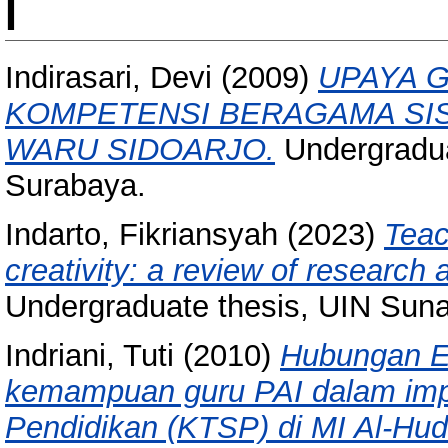
I
Indirasari, Devi
(2009)
UPAYA 
KOMPETENSI BERAGAMA SIS
WARU SIDOARJO.
Undergradua
Surabaya.
Indarto, Fikriansyah
(2023)
Teac
creativity: a review of research a
Undergraduate thesis, UIN Sun
Indriani, Tuti
(2010)
Hubungan Em
kemampuan guru PAI dalam imp
Pendidikan (KTSP) di MI Al-Hud