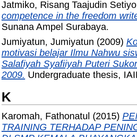
Jatmiko, Risang Taajudin Setiyo
competence in the freedom write
Sunana Ampel Surabaya.
Jumiyatun, Jumiyatun
(2009)
Ko
motivasi belajar Ilmu Nahwu sis
Salafiyah Syafiiyah Puteri Suko
2009.
Undergraduate thesis, IA
K
Karomah, Fathonatul
(2015)
PE
TRAINING TERHADAP PENIN