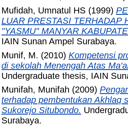
Mufidah, Umnatul HS
(1999)
PE
LUAR PRESTASI TERHADAP H
"YASMU" MANYAR KABUPATE
IAIN Sunan Ampel Surabaya.
Munif, M.
(2010)
Kompetensi pro
di sekolah Menengah Atas Ma'a
Undergraduate thesis, IAIN Su
Munifah, Munifah
(2009)
Pengar
terhadap pembentukan Akhlaq sis
Sukorejo Situbondo.
Undergradu
Surabaya.