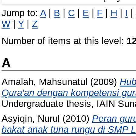
Jump to:
A
|
B
|
C
|
E
|
F
|
H
|
I
|
W
|
Y
|
Z
Number of items at this level:
1
A
Amalah, Mahsunatul
(2009)
Hub
Qura'an dengan kompetensi guru
Undergraduate thesis, IAIN Su
Asyiqin, Nurul
(2010)
Peran gur
bakat anak tuna rungu di SMP 