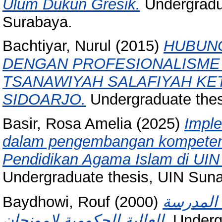
Ulum Dukun Gresik.
Undergradu
Surabaya.
Bachtiyar, Nurul
(2015)
HUBUN
DENGAN PROFESIONALISME
TSANAWIYAH SALAFIYAH K
SIDOARJO.
Undergraduate thes
Basir, Rosa Amelia
(2025)
Imple
dalam pengembangan kompetens
Pendidikan Agama Islam di UI
Undergraduate thesis, UIN Sun
Baydhowi, Rouf
(2000)
 المدرسة
العالية الحكومية لامونجان.
Undergr