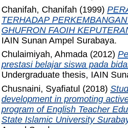
Chanifah, Chanifah
(1999)
PER
TERHADAP PERKEMBANGAN 
GHUFRON FAOIH KEPUTERA
IAIN Sunan Ampel Surabaya.
Chulaimiyah, Ahmada
(2012)
Pe
prestasi belajar siswa pada bi
Undergraduate thesis, IAIN Su
Chusnaini, Syafiatul
(2018)
Stud
development in promoting active 
program of English Teacher Ed
State Islamic University Suraba