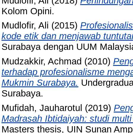
Mudlofir, Ali
(2018)
Perlindungan
Kolom Opini.
Mudlofir, Ali
(2015)
Profesionali
kode etik dan menjawab tuntutan
Surabaya dengan UUM Malaysia
Mudzakkir, Achmad
(2010)
Peng
terhadap profesionalisme mengaj
Mukmin Surabaya.
Undergraduat
Surabaya.
Mufidah, Jauharotul
(2019)
Peng
Madrasah Ibtidaiyah: studi mult
Masters thesis, UIN Sunan Amp