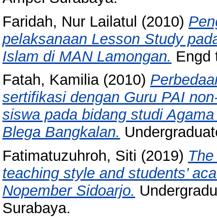
Faridah, Nur Lailatul
(2010)
Peng
pelaksanaan Lesson Study pada
Islam di MAN Lamongan.
Engd t
Fatah, Kamilia
(2010)
Perbedaan
sertifikasi dengan Guru PAI non-s
siswa pada bidang studi Agama
Blega Bangkalan.
Undergraduate
Fatimatuzuhroh, Siti
(2019)
The 
teaching style and students’ 
Nopember Sidoarjo.
Undergradua
Surabaya.