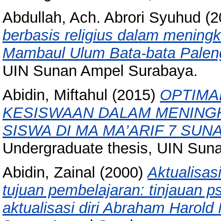
Abdullah, Ach. Abrori Syuhud
(2
berbasis religius dalam meningk
Mambaul Ulum Bata-bata Pale
UIN Sunan Ampel Surabaya.
Abidin, Miftahul
(2015)
OPTIMA
KESISWAAN DALAM MENING
SISWA DI MA MA’ARIF 7 SU
Undergraduate thesis, UIN Sun
Abidin, Zainal
(2000)
Aktualisas
tujuan pembelajaran: tinjauan p
aktualisasi diri Abraham Harold